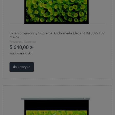
Ekran projekcyjny Suprema Andromeda Elegant IM 332x187
(16:9)
Producent:
Suprema
5 640,00 zł
(netto:
4 585,37 zł
)
do koszyka