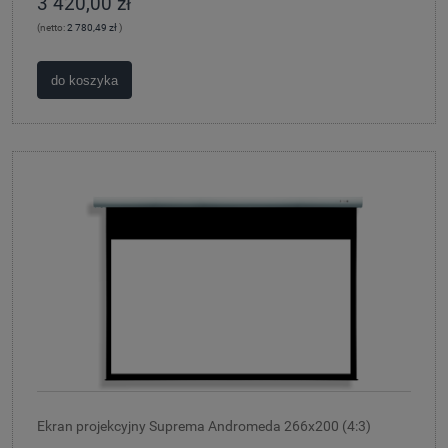
3 420,00 zł
(netto:
2 780,49 zł
)
do koszyka
Ekran projekcyjny Suprema Andromeda 266x200 (4:3)