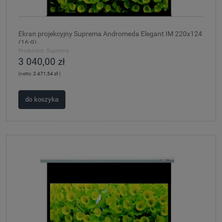
Ekran projekcyjny Suprema Andromeda Elegant IM 220x124
(16:9)
Producent:
Suprema
3 040,00 zł
(netto:
2 471,54 zł
)
do koszyka