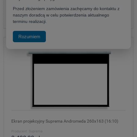
Przed złożeniem zamówienia zachęcamy do kontaktu z
naszym doradcą w celu potwierdzenia aktualnego
do koszyka
terminu realizacji.
Rozumiem
Ekran projekcyjny Suprema Andromeda 260x163 (16:10)
Producent:
Suprema