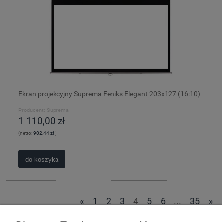
Ekran projekcyjny Suprema Feniks Elegant 203x127 (16:10)
Producent:
Suprema
1 110,00 zł
(netto:
902,44 zł
)
do koszyka
«
1
2
3
4
5
6
...
35
»