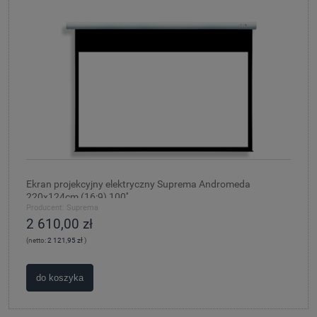
Ekran projekcyjny elektryczny Suprema Andromeda
220x124cm (16:9) 100''
Producent:
Suprema
2 610,00 zł
(netto:
2 121,95 zł
)
do koszyka