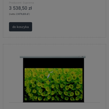
Producent:
Suprema
3 538,50 zł
(netto:
2 876,83 zł
)
do koszyka