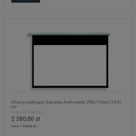
Ekran projekcyjny Suprema Andromeda 200x113cm (16:9)
90''
Producent:
Suprema
2 380,00 zł
(netto:
1 934,96 zł
)