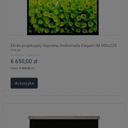
Ekran projekcyjny Suprema Andromeda Elegant IM 400x225
(16:9)
Producent:
Suprema
6 650,00 zł
(netto:
5 406,50 zł
)
do koszyka