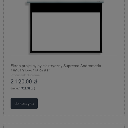
Ekran projekcyjny elektryczny Suprema Andromeda
180x101cm (16:9) 81''
Producent:
Suprema
2 120,00 zł
(netto:
1 723,58 zł
)
do koszyka