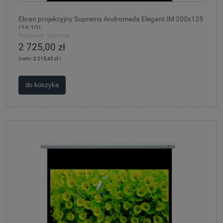
Ekran projekcyjny Suprema Andromeda Elegant IM 200x125
(16:10)
Producent:
Suprema
2 725,00 zł
(netto:
2 215,45 zł
)
do koszyka