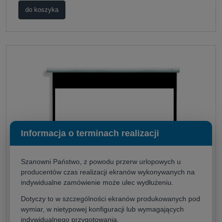
do koszyka
Informacja o terminach realizacji
Szanowni Państwo, z powodu przerw urlopowych u
producentów czas realizacji ekranów wykonywanych na
Ekran projekcyjny Suprema Andromeda 200x125 (16:10)
indywidualne zamówienie może ulec wydłużeniu.
Dotyczy to w szczególności ekranów produkowanych pod
Producent:
Suprema
2 310,00 zł
wymiar, w nietypowej konfiguracji lub wymagających
indywidualnego przygotowania.
(netto:
1 878,05 zł
)