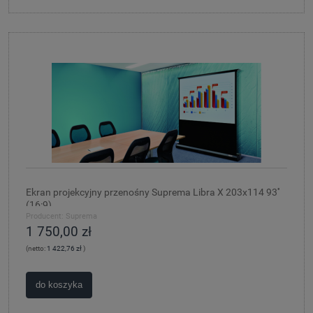
Ekran projekcyjny przenośny Suprema Libra X 203x114 93''
(16:9)
Producent:
Suprema
1 750,00 zł
(netto:
1 422,76 zł
)
do koszyka