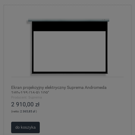
Ekran projekcyjny elektryczny Suprema Andromeda
240x135 (16:9) 109''
Producent:
Suprema
2 910,00 zł
(netto:
2 365,85 zł
)
do koszyka