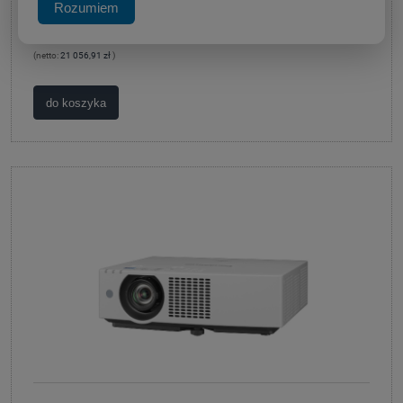
Rozumiem
Producent:
Panasonic
25 900,00 zł
(netto:
21 056,91 zł
)
do koszyka