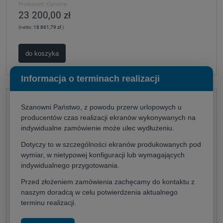
Producent:
Optoma
23 200,00 zł
(netto:
18 861,79 zł
)
do koszyka
Informacja o terminach realizacji
Szanowni Państwo, z powodu przerw urlopowych u
producentów czas realizacji ekranów wykonywanych na
indywidualne zamówienie może ulec wydłużeniu.
Dotyczy to w szczególności ekranów produkowanych pod
wymiar, w nietypowej konfiguracji lub wymagających
indywidualnego przygotowania.
Przed złożeniem zamówienia zachęcamy do kontaktu z
naszym doradcą w celu potwierdzenia aktualnego
terminu realizacji.
Projektor laserowy Panasonic PT-MZ882