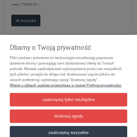
(netto:
7 747,97 zł
)
do koszyka
Dbamy o Twoją prywatność
Zakupy
Pliki cookies i pokrewne im technologie umożliwiają poprawne
Ważne
działanie strony i pomagają nam dostosować ofertę do Twoich
potrzeb. Możesz zaakceptować wykorzystanie przez nas wszystkich
tych plików i przejść do sklepu lub dostosować użycie plików do
Pomoc
swoich preferencji, wybierając opcję "Dostosuj zgody".
Więcej o plikach cookies przeczytasz w naszej Polityce prywatności.
Moje konto
zaakceptuj tylko niezbędne
Informacje
dostosuj zgody
pokaż pełną wersję strony
zaakceptuj wszystkie