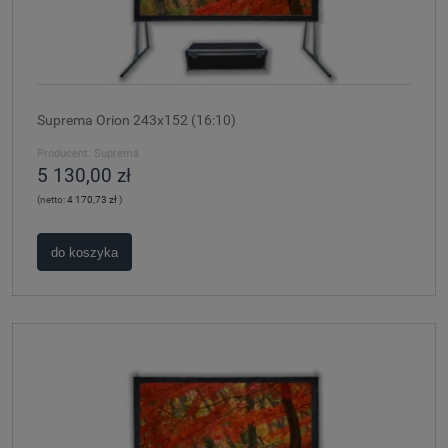
Suprema Orion 243x152 (16:10)
Producent:
Suprema
5 130,00 zł
(netto:
4 170,73 zł
)
do koszyka