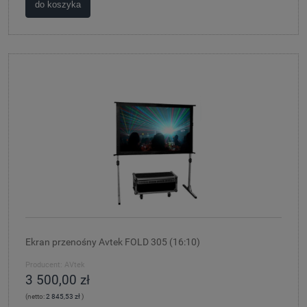
do koszyka
Ekran przenośny Avtek FOLD 305 (16:10)
Producent:
AVtek
3 500,00 zł
(netto:
2 845,53 zł
)