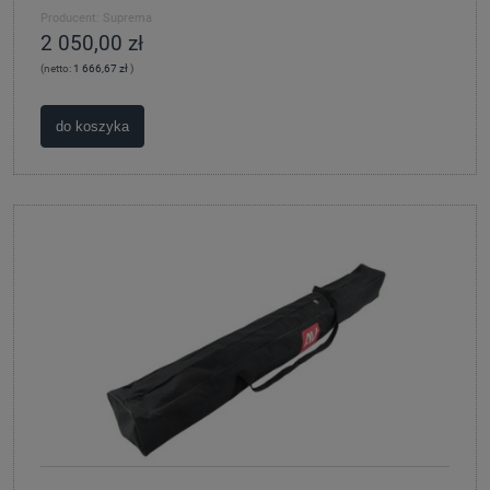
Producent:
Suprema
2 050,00 zł
(netto:
1 666,67 zł
)
do koszyka