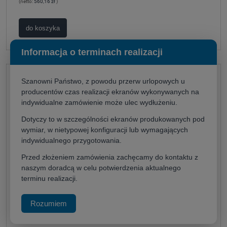
(netto:
560,16 zł
)
do koszyka
Informacja o terminach realizacji
Szanowni Państwo, z powodu przerw urlopowych u
producentów czas realizacji ekranów wykonywanych na
indywidualne zamówienie może ulec wydłużeniu.
Dotyczy to w szczególności ekranów produkowanych pod
wymiar, w nietypowej konfiguracji lub wymagających
indywidualnego przygotowania.
Przed złożeniem zamówienia zachęcamy do kontaktu z
naszym doradcą w celu potwierdzenia aktualnego
terminu realizacji.
Rozumiem
Suprema Leo 203x152 (4:3)
Producent:
Suprema