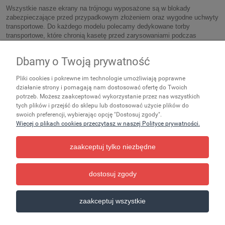
Wszystkie nasze ekrany na trójnogu wyposażone są w blokady
zabezpieczające przed przypadkowym złożeniem oraz wygodne uchwyty
transportowe. Do każdego modelu polecamy dedykowane torby
transportowe, które chronią kasetę przed zarysowaniami podczas
przewożenia w samochodzie.
Dbamy o Twoją prywatność
Zakupy
Pliki cookies i pokrewne im technologie umożliwiają poprawne
Ważne
działanie strony i pomagają nam dostosować ofertę do Twoich
potrzeb. Możesz zaakceptować wykorzystanie przez nas wszystkich
tych plików i przejść do sklepu lub dostosować użycie plików do
Pomoc
swoich preferencji, wybierając opcję "Dostosuj zgody".
Więcej o plikach cookies przeczytasz w naszej Polityce prywatności.
Moje konto
zaakceptuj tylko niezbędne
Informacje
dostosuj zgody
pokaż pełną wersję strony
zaakceptuj wszystkie
Sklep internetowy Shoper.pl