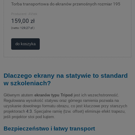
Torba transportowa do ekranów przenośnych rozmiar 195
Producent:
AVtek
159,00 zł
(netto:
129,27 zł
)
do koszyka
Dlaczego ekrany na statywie to standard
w szkoleniach?
Głównym atutem
ekranów typu Tripod
jest ich wszechstronność.
Regulowana wysokość statywu oraz górnego ramienia pozwala na
uzyskanie dowolnego formatu obrazu, co jest kluczowe przy starszych
projektorach
4:3
. Specjalne ramię (tzw. offset) eliminuje efekt trapezu,
jeśli projektor stoi pod kątem.
Bezpieczeństwo i łatwy transport