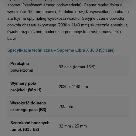
spotów" (nierównomiernego podświetlenia). Czarna ramka dolna o
wysokości 700 mm sprawia, że dolna krawędź wyświetlanego obrazu
startuje na optymalnej wysokości wzroku. Seryjne czarne obwódki
dookoła obszaru aktywnego (2030 x 1140 mm) skutecznie absorbują
światło rozproszone, podnosząc percepcję kontrastu i nasycenia
barw.
Specyfikacja techniczna – Suprema Libra X 16:9 (93 cale)
Przekątna
93 cale (format 16:9)
powierzchni
Wymiary pola
2030 x 1140 mm
projekcji (W x H)
Wysokość dolnego
700 mm
czarnego pasa (B3)
Szerokość bocznych
32 mm / 25 mm
ramek (B1 / B2)