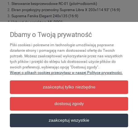
Sterowanie bezprzewodowe RC-01 (pilot+odbiornik)
Ekran projekcyjny przenośny Suprema Libra X 203x114 93'' (16:9)
Suprema Feniks Elegant 240x135 (16:9)
Uchwyt do projektora ML-PRO1
Uchwyt do projektora Suprema Spider Small 4060
Dbamy o Twoją prywatność
Suprema Feniks Elegant 180x101 (16:9)
Suprema Feniks Elegant 200x113 (16:9)
Pliki cookies i pokrewne im technologie umożliwiają poprawne
Suprema Feniks Elegant 220x124 (16:9)
działanie strony i pomagają nam dostosować ofertę do Twoich
Suprema Feniks 200x113 (16:9) 90''
potrzeb. Możesz zaakceptować wykorzystanie przez nas wszystkich
Suprema Leo 203x152 (4:3)
tych plików i przejść do sklepu lub dostosować użycie plików do
Suprema Polaris LITE 200x113 (16:9)
swoich preferencji, wybierając opcję "Dostosuj zgody".
Torba transportowa do ekranów przenośnych rozmiar 195
Więcej o plikach cookies przeczytasz w naszej Polityce prywatności.
zaakceptuj tylko niezbędne
Zakupy
Ważne
Pomoc
dostosuj zgody
pokaż pełną wersję strony
zaakceptuj wszystkie
Sklep internetowy Shoper.pl