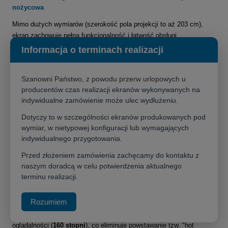
nożycowa
Mimo dużych wymiarów (szerokość pola projekcji to aż 203 cm),
ekran zachowuje pełną funkcjonalność i łatwość obsługi.
Zintegrowany, mechaniczny
system nożycowy ze wspomaganiem
Informacja o terminach realizacji
pozwala na płynne i stabilne wysunięcie materiału prosto z podłogi:
Odblokuj zabezpieczenia ergonomicznej kasety
Szanowni Państwo, z powodu przerw urlopowych u
transportowej.
producentów czas realizacji ekranów wykonywanych na
Obróć stabilizatory u podstawy urządzenia.
indywidualne zamówienie może ulec wydłużeniu.
Pociągnij za uchwyt – w zaledwie 3 sekundy przed widzami
pojawi się idealnie napięta powierzchnia.
Dotyczy to w szczególności ekranów produkowanych pod
wymiar, w nietypowej konfiguracji lub wymagających
Po prezentacji ekran błyskawicznie chowa się w bezpiecznej
indywidualnego przygotowania.
obudowie, która chroni materiał przed kurzem i uszkodzeniami
mechanicznymi w transporcie.
Przed złożeniem zamówienia zachęcamy do kontaktu z
naszym doradcą w celu potwierdzenia aktualnego
Doskonałe parametry optyczne powierzchni Matt White v2
terminu realizacji.
Ekran wyposażono w profesjonalny, wielowarstwowy materiał
Matt
Rozumiem
White v2 (MW)
na bazie włókna szklanego. Powierzchnia ta cechuje
się współczynnikiem
Gain 1.0
i niezwykle szerokimi kątami
oglądalności (
160 stopni
), co eliminuje powstawanie tzw. "hot