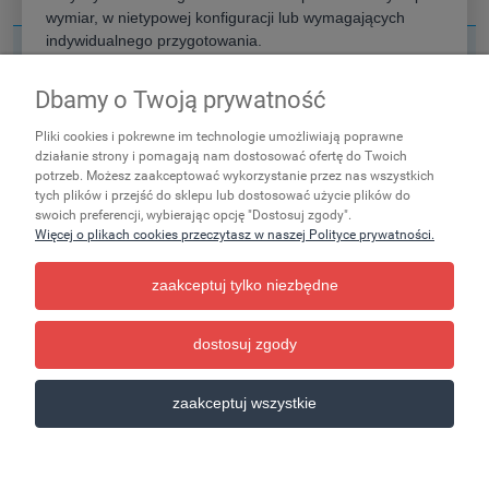
wymiar, w nietypowej konfiguracji lub wymagających
indywidualnego przygotowania.
Nie znaleziono produktów spełniających podane kryteria.
Przed złożeniem zamówienia zachęcamy do kontaktu z
Dbamy o Twoją prywatność
naszym doradcą w celu potwierdzenia aktualnego
Zakupy
terminu realizacji.
Pliki cookies i pokrewne im technologie umożliwiają poprawne
Ważne
działanie strony i pomagają nam dostosować ofertę do Twoich
Rozumiem
potrzeb. Możesz zaakceptować wykorzystanie przez nas wszystkich
tych plików i przejść do sklepu lub dostosować użycie plików do
Pomoc
swoich preferencji, wybierając opcję "Dostosuj zgody".
Więcej o plikach cookies przeczytasz w naszej Polityce prywatności.
Moje konto
zaakceptuj tylko niezbędne
Informacje
dostosuj zgody
pokaż pełną wersję strony
zaakceptuj wszystkie
Sklep internetowy Shoper.pl