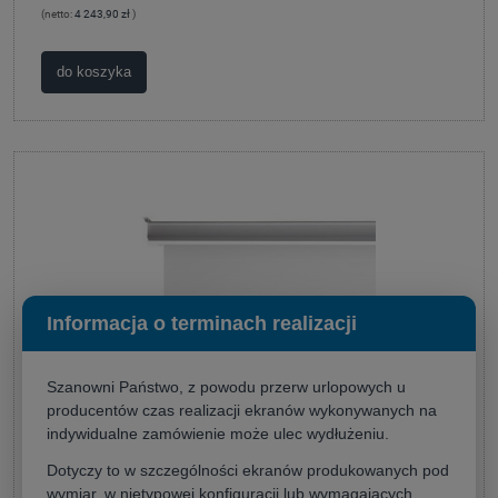
(netto:
4 243,90 zł
)
do koszyka
Informacja o terminach realizacji
Szanowni Państwo, z powodu przerw urlopowych u
producentów czas realizacji ekranów wykonywanych na
indywidualne zamówienie może ulec wydłużeniu.
Ekran do zabudowy Kauber InCeiling 280x210 (4:3)
Dotyczy to w szczególności ekranów produkowanych pod
wymiar, w nietypowej konfiguracji lub wymagających
Producent:
KAUBER