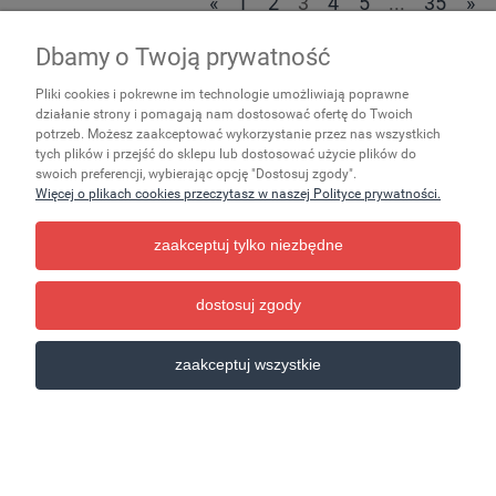
«
1
2
3
4
5
...
35
»
Dbamy o Twoją prywatność
Zakupy
Pliki cookies i pokrewne im technologie umożliwiają poprawne
Ważne
działanie strony i pomagają nam dostosować ofertę do Twoich
potrzeb. Możesz zaakceptować wykorzystanie przez nas wszystkich
tych plików i przejść do sklepu lub dostosować użycie plików do
Pomoc
swoich preferencji, wybierając opcję "Dostosuj zgody".
Więcej o plikach cookies przeczytasz w naszej Polityce prywatności.
Moje konto
zaakceptuj tylko niezbędne
Informacje
dostosuj zgody
pokaż pełną wersję strony
zaakceptuj wszystkie
Sklep internetowy Shoper.pl