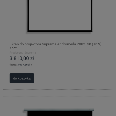
Ekran do projektora Suprema Andromeda 280x158 (16:9)
127''
Producent:
Suprema
3 810,00 zł
(netto:
3 097,56 zł
)
do koszyka