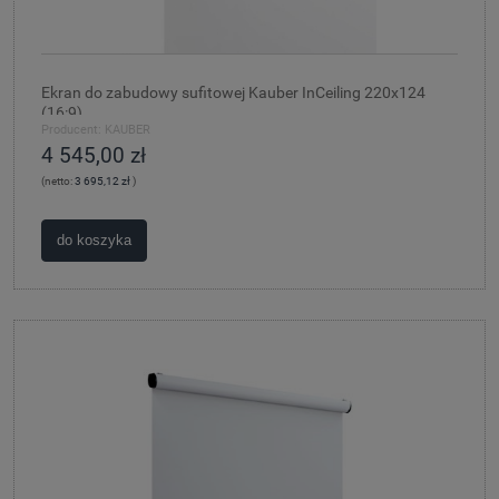
Ekran do zabudowy sufitowej Kauber InCeiling 220x124
(16:9)
Producent:
KAUBER
4 545,00 zł
(netto:
3 695,12 zł
)
do koszyka