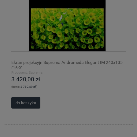
Ekran projekcyjn Suprema Andromeda Elegant IM 240x135
(16:9)
Producent:
Suprema
3 420,00 zł
(netto:
2 780,49 zł
)
do koszyka