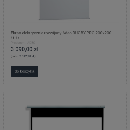
Ekran elektrycznie rozwijany Adeo RUGBY PRO 200x200
(1:1)
Producent:
ADEO
3 090,00 zł
(netto:
2 512,20 zł
)
do koszyka