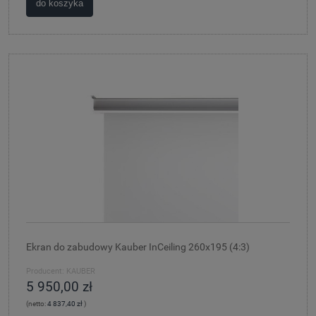
do koszyka
Ekran do zabudowy Kauber InCeiling 260x195 (4:3)
Producent:
KAUBER
5 950,00 zł
(netto:
4 837,40 zł
)