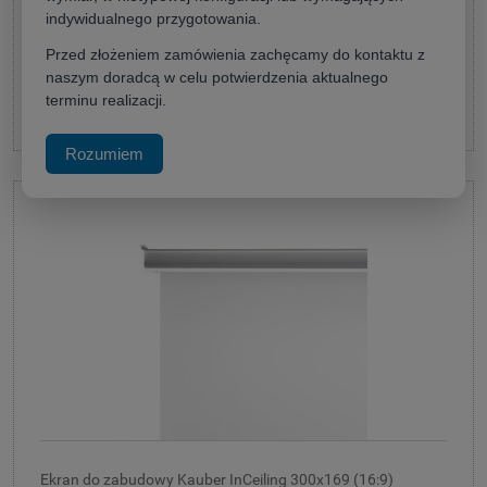
6 150,00 zł
indywidualnego przygotowania.
(netto:
5 000,00 zł
)
Przed złożeniem zamówienia zachęcamy do kontaktu z
naszym doradcą w celu potwierdzenia aktualnego
terminu realizacji.
do koszyka
Rozumiem
Ekran do zabudowy Kauber InCeiling 300x169 (16:9)