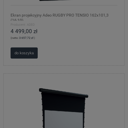
Ekran projekcyjny Adeo RUGBY PRO TENSIO 162x101,3
(16:10)
Producent:
ADEO
4 499,00 zł
(netto:
3 657,72 zł
)
do koszyka