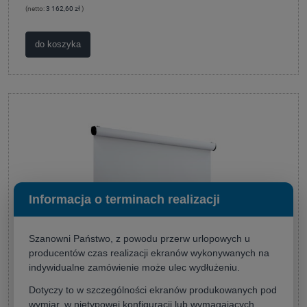
(netto:
3 162,60 zł
)
do koszyka
Informacja o terminach realizacji
Szanowni Państwo, z powodu przerw urlopowych u
producentów czas realizacji ekranów wykonywanych na
indywidualne zamówienie może ulec wydłużeniu.
Ekran projekcyjny Adeo RUGBY PRO 350x196,6 158'' (16:9)
Dotyczy to w szczególności ekranów produkowanych pod
wymiar, w nietypowej konfiguracji lub wymagających
Producent:
ADEO