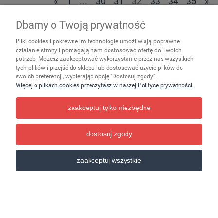
«
1
...
30
31
32
33
34
35
»
Dbamy o Twoją prywatność
Zakupy
Pliki cookies i pokrewne im technologie umożliwiają poprawne
Ważne
działanie strony i pomagają nam dostosować ofertę do Twoich
potrzeb. Możesz zaakceptować wykorzystanie przez nas wszystkich
tych plików i przejść do sklepu lub dostosować użycie plików do
Pomoc
swoich preferencji, wybierając opcję "Dostosuj zgody".
Więcej o plikach cookies przeczytasz w naszej Polityce prywatności.
Moje konto
zaakceptuj tylko niezbędne
Informacje
dostosuj zgody
pokaż pełną wersję strony
zaakceptuj wszystkie
Sklep internetowy Shoper.pl