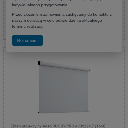
4 920,00 zł
indywidualnego przygotowania.
(netto:
4 000,00 zł
)
Przed złożeniem zamówienia zachęcamy do kontaktu z
naszym doradcą w celu potwierdzenia aktualnego
terminu realizacji.
do koszyka
Rozumiem
Ekran projekcyjny Adeo RUGBY PRO 400x224,7 (16:9)