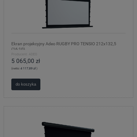
Ekran projekcyjny Adeo RUGBY PRO TENSIO 212x132,5
(16:10)
Producent:
ADEO
5 065,00 zł
(netto:
4 117,89 zł
)
do koszyka