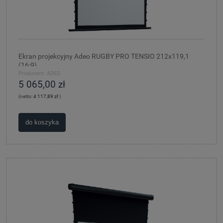
Ekran projekcyjny Adeo RUGBY PRO TENSIO 212x119,1
(16:9)
Producent:
ADEO
5 065,00 zł
(netto:
4 117,89 zł
)
do koszyka