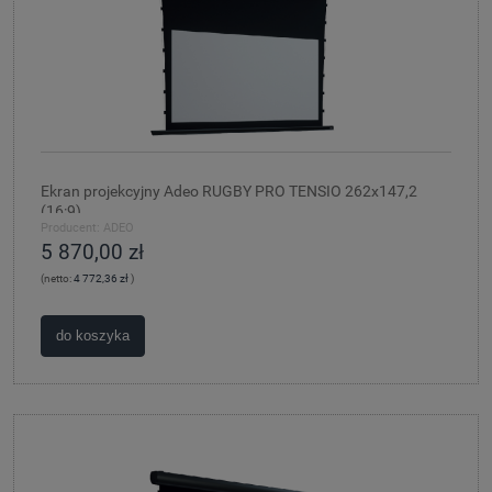
Ekran projekcyjny Adeo RUGBY PRO TENSIO 262x147,2
(16:9)
Producent:
ADEO
5 870,00 zł
(netto:
4 772,36 zł
)
do koszyka