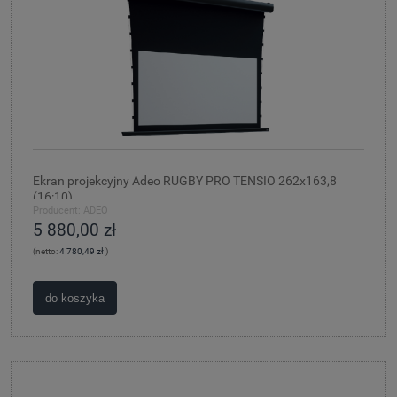
Ekran projekcyjny Adeo RUGBY PRO TENSIO 262x163,8
(16:10)
Producent:
ADEO
5 880,00 zł
(netto:
4 780,49 zł
)
do koszyka