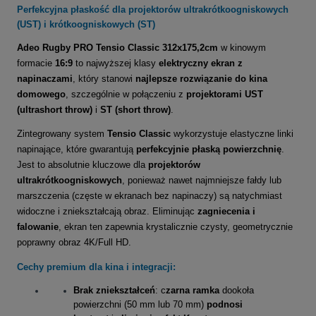
Perfekcyjna płaskość dla projektorów ultrakrótkoogniskowych
(UST) i krótkoogniskowych (ST)
Adeo Rugby PRO Tensio Classic 312x175,2cm
w kinowym
formacie
16:9
to najwyższej klasy
elektryczny ekran z
napinaczami
, który stanowi
najlepsze rozwiązanie do kina
domowego
, szczególnie w połączeniu z
projektorami UST
(ultrashort throw)
i
ST (short throw)
.
Zintegrowany system
Tensio Classic
wykorzystuje elastyczne linki
napinające, które gwarantują
perfekcyjnie płaską powierzchnię
.
Jest to absolutnie kluczowe dla
projektorów
ultrakrótkoogniskowych
, ponieważ nawet najmniejsze fałdy lub
marszczenia (częste w ekranach bez napinaczy) są natychmiast
widoczne i zniekształcają obraz. Eliminując
zagniecenia i
falowanie
, ekran ten zapewnia krystalicznie czysty, geometrycznie
poprawny obraz 4K/Full HD.
Cechy premium dla kina i integracji:
Brak zniekształceń
: c
zarna ramka
dookoła
powierzchni (50 mm lub 70 mm)
podnosi