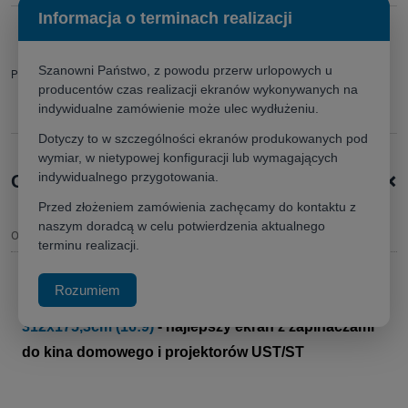
Informacja o terminach realizacji
zapytaj o produkt
poleć znajomemu
Szanowni Państwo, z powodu przerw urlopowych u
Producent:
producentów czas realizacji ekranów wykonywanych na
indywidualne zamówienie może ulec wydłużeniu.
Dotyczy to w szczególności ekranów produkowanych pod
wymiar, w nietypowej konfiguracji lub wymagających
+
indywidualnego przygotowania.
Opis produktu
Przed złożeniem zamówienia zachęcamy do kontaktu z
naszym doradcą w celu potwierdzenia aktualnego
Opis
terminu realizacji.
Rozumiem
Ekran projekcyjny
Adeo Rugby PRO Tensio
312x175,3cm (16:9)
- najlepszy ekran z zapinaczami
do kina domowego i projektorów UST/ST