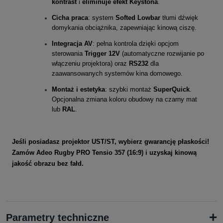
kontrast
i
eliminuje efekt Keystona
.
Cicha praca
: system
Softed Lowbar
tłumi dźwięk
domykania obciążnika, zapewniając kinową ciszę.
Integracja AV
: pełna kontrola dzięki opcjom
sterowania
Trigger 12V
(automatyczne rozwijanie po
włączeniu projektora) oraz
RS232
dla
zaawansowanych systemów kina domowego.
Montaż i estetyka
: szybki montaż
SuperQuick
.
Opcjonalna zmiana koloru obudowy na czarny mat
lub
RAL
.
Jeśli posiadasz projektor UST/ST, wybierz gwarancję płaskości!
Zamów Adeo Rugby PRO Tensio 357 (16:9) i uzyskaj kinową
jakość obrazu bez fałd.
+
Parametry techniczne