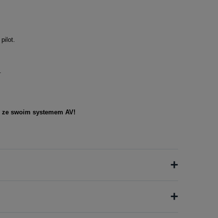
pilot.
.
go ze swoim systemem AV!
+
+