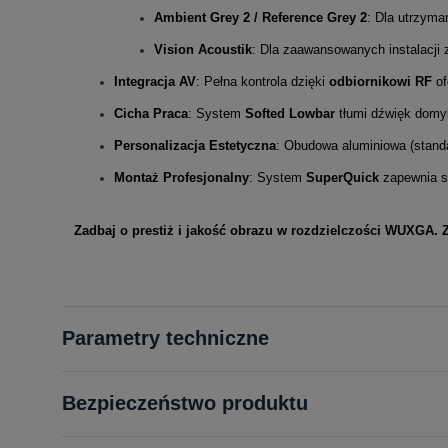
Ambient Grey 2 / Reference Grey 2
: Dla utrzyma
Vision Acoustik
: Dla zaawansowanych instalacji 
Integracja AV
: Pełna kontrola dzięki
odbiornikowi RF
of
Cicha Praca
: System
Softed Lowbar
tłumi dźwięk domyk
Personalizacja Estetyczna
: Obudowa aluminiowa (standa
Montaż Profesjonalny
: System
SuperQuick
zapewnia s
Zadbaj o prestiż i jakość obrazu w rozdzielczości WUXGA.
Parametry techniczne
Bezpieczeństwo produktu