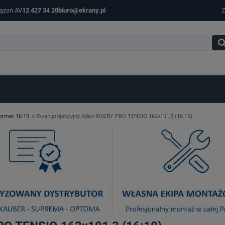
iązań AV
12 427 34 20
biuro@ekrany.pl
Z
»
ormat 16:10
Ekran projekcyjny Adeo RUGBY PRO TENSIO 162x101,3 (16:10)