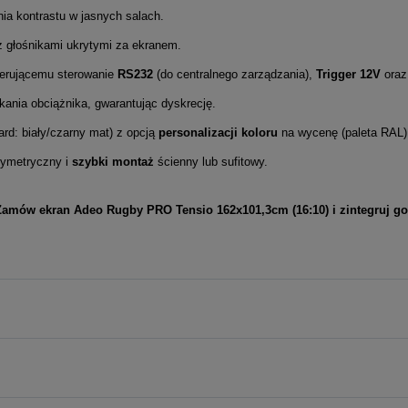
nia kontrastu w jasnych salach.
z głośnikami ukrytymi za ekranem.
erującemu sterowanie
RS232
(do centralnego zarządzania),
Trigger 12V
oraz 
ania obciążnika, gwarantując dyskrecję.
rd: biały/czarny mat) z opcją
personalizacji koloru
na wycenę (paleta RAL)
ymetryczny i
szybki montaż
ścienny lub sufitowy.
 Zamów ekran Adeo Rugby PRO Tensio 162x101,3cm (16:10) i zintegruj 