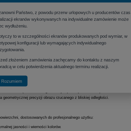
zanowni Państwo, z powodu przerw urlopowych u producentów czas
ealizacji ekranów wykonywanych na indywidualne zamówienie może
ec wydłużeniu.
otyczy to w szczególności ekranów produkowanych pod wymiar, w
an z napinaczami dla prestiżowych sal konferencyjnych
etypowej konfiguracji lub wymagających indywidualnego
rzygotowania.
rzed złożeniem zamówienia zachęcamy do kontaktu z naszym
i WUXGA
radcą w celu potwierdzenia aktualnego terminu realizacji.
:10
to
profesjonalny ekran elektryczny z napinaczami
, stworzony z myślą 
Rozumiem
ny do projektorów
WUXGA (1920x1200)
, zapewniając optymalną przestrzeń r
ektorów UST (ultrakrótkoogniskowych)
i
ST (short throw)
. Zastosowanie e
ia geometrycznej precyzji obrazu rzucanego z bliskiej odległości.
 powierzchni, dostosowanych do profesjonalnego użytku:
malnej jasności i wierności kolorów.