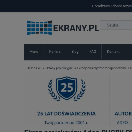
Doradztwo i dobór rozw
Menu
Kariera
Blog
FAQ
Kontakt
»
»
»
Jesteś w:
Ekrany projekcyjne
Ekrany elektryczne z napinaczami
f