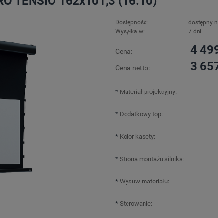
RO TENSIO 162x101,3 (16:10)
Dostępność:
dostępny 
Wysyłka w:
7 dni
4 499
Cena:
3 657
Cena netto:
*
Materiał projekcyjny:
*
Dodatkowy top:
*
Kolor kasety:
*
Strona montażu silnika:
*
Wysuw materiału:
*
Sterowanie: