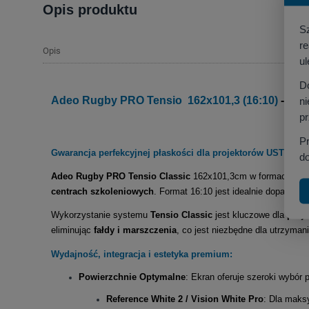
Opis produktu
S
r
Opis
ul
D
Adeo Rugby PRO Tensio 162x101,3 (16:10)
- ekr
ni
p
P
Gwarancja perfekcyjnej płaskości dla projektorów UST/ST 
do
Adeo Rugby PRO Tensio Classic
162x101,3cm w formacie
16
centrach szkoleniowych
. Format 16:10 jest idealnie dopasowa
Wykorzystanie systemu
Tensio Classic
jest kluczowe dla
proj
eliminując
fałdy i marszczenia
, co jest niezbędne dla utrzyman
Wydajność, integracja i estetyka premium:
Powierzchnie Optymalne
: Ekran oferuje szeroki wybór
Reference White 2 / Vision White Pro
: Dla maksy