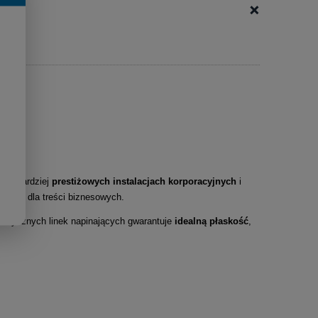
+
o najbardziej
prestiżowych instalacjach korporacyjnych
i
oboczą dla treści biznesowych.
lastycznych linek napinających gwarantuje
idealną płaskość
,