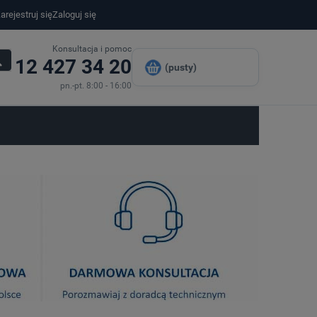
arejestruj się
Zaloguj się
Konsultacja i pomoc
12 427 34 20
(pusty)
pn.-pt. 8:00 - 16:00