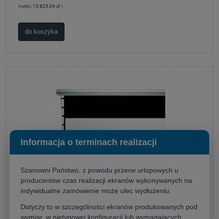
(netto:
13 825,06 zł
)
do koszyka
Informacja o terminach realizacji
Szanowni Państwo, z powodu przerw urlopowych u
producentów czas realizacji ekranów wykonywanych na
indywidualne zamówienie może ulec wydłużeniu.
Kauber Blue Label XL 450x253 (16:9)
Dotyczy to w szczególności ekranów produkowanych pod
wymiar, w nietypowej konfiguracji lub wymagających
Producent:
KAUBER