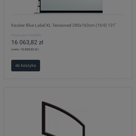
Kauber Blue Label XL Tensioned 290x163cm (16:9) 131''
Producent:
KAUBER
16 063,82 zł
(netto:
13 060,02 zł
)
do koszyka