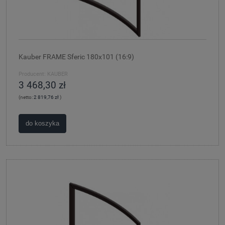
Kauber FRAME Sferic 180x101 (16:9)
Producent:
KAUBER
3 468,30 zł
(netto:
2 819,76 zł
)
do koszyka