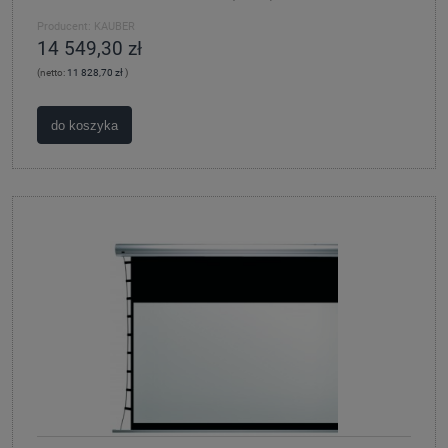
Producent:
KAUBER
14 549,30 zł
(netto:
11 828,70 zł
)
do koszyka