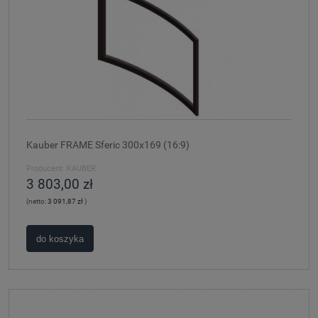
Kauber FRAME Sferic 300x169 (16:9)
Producent:
KAUBER
3 803,00 zł
(netto:
3 091,87 zł
)
do koszyka