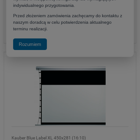
12 762,55 zł
indywidualnego przygotowania.
(netto:
10 376,06 zł
)
Przed złożeniem zamówienia zachęcamy do kontaktu z
naszym doradcą w celu potwierdzenia aktualnego
terminu realizacji.
do koszyka
Rozumiem
Kauber Blue Label XL 450x281 (16:10)