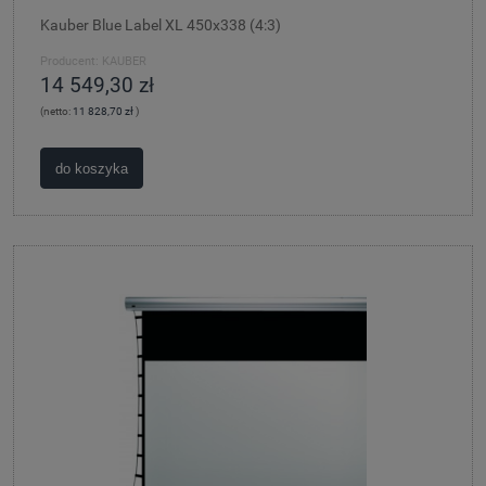
Kauber Blue Label XL 450x338 (4:3)
Producent:
KAUBER
14 549,30 zł
(netto:
11 828,70 zł
)
do koszyka