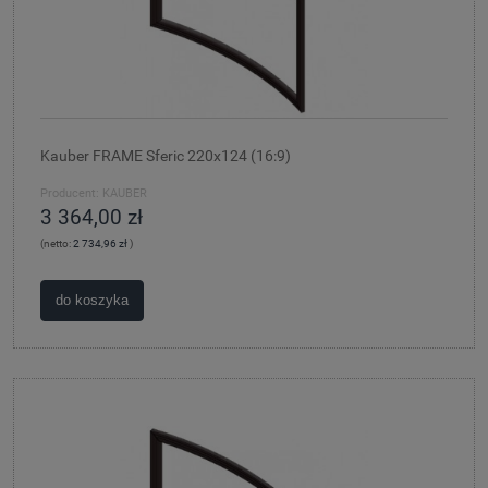
Kauber FRAME Sferic 220x124 (16:9)
Producent:
KAUBER
3 364,00 zł
(netto:
2 734,96 zł
)
do koszyka