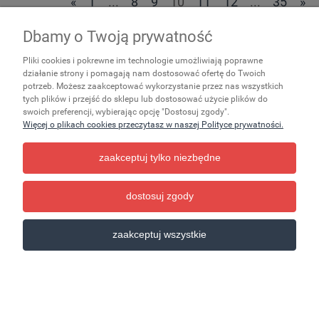
«
1
...
8
9
10
11
12
...
35
»
Dbamy o Twoją prywatność
Zakupy
Pliki cookies i pokrewne im technologie umożliwiają poprawne
Ważne
działanie strony i pomagają nam dostosować ofertę do Twoich
potrzeb. Możesz zaakceptować wykorzystanie przez nas wszystkich
tych plików i przejść do sklepu lub dostosować użycie plików do
Pomoc
swoich preferencji, wybierając opcję "Dostosuj zgody".
Więcej o plikach cookies przeczytasz w naszej Polityce prywatności.
Moje konto
zaakceptuj tylko niezbędne
Informacje
dostosuj zgody
pokaż pełną wersję strony
zaakceptuj wszystkie
Sklep internetowy Shoper.pl