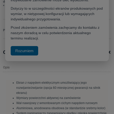
indywidualne zamówienie może ulec wydłużeniu.
dodaj do przechowalni
*
- Pole wymagane
Dotyczy to w szczególności ekranów produkowanych pod
wymiar, w nietypowej konfiguracji lub wymagających
indywidualnego przygotowania.
zapytaj o produkt
Przed złożeniem zamówienia zachęcamy do kontaktu z
Producent:
poleć znajomemu
naszym doradcą w celu potwierdzenia aktualnego
terminu realizacji.
+
Rozumiem
Opis produktu
Opis
Ekran z napędem elektrycznym umożliwiający jego
rozwijanie/zwijanie (opcja 60 miesięcznej gwarancji na silnik
ekranu)
Wymiary powierzchni aktywnej na zamówienie
Wał nawojowy z wmontowanym cichym napędem rurowym
Aluminiowa, anodowana obudowa (w standardzie srebrny kolor)
System napinaniaczy zapewniający gładką i płaską powierzchnię