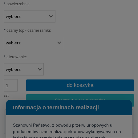
*
powierzchnia:
*
czarny top - czarne ramki:
*
sterowanie:
do koszyka
szt.
Skontaktuj się z doradcą
Informacja o terminach realizacji
Doradztwo techniczne przed zakupem
Pomoc w doborze rozwiązania
Szanowni Państwo, z powodu przerw urlopowych u
Szybka wycena dla firm i instytucji
producentów czas realizacji ekranów wykonywanych na