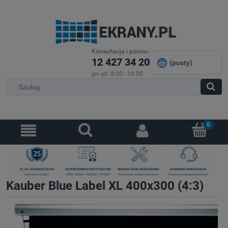
Konsultacja i pomoc
12 427 34 20
(pusty)
pn.-pt. 8:00 - 16:00
Kauber Blue Label XL 400x300 (4:3)