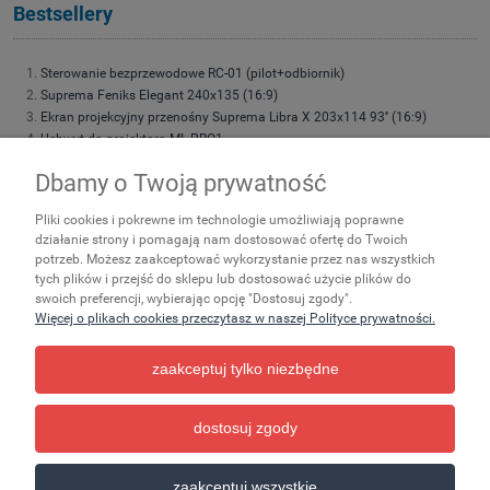
Bestsellery
Sterowanie bezprzewodowe RC-01 (pilot+odbiornik)
Suprema Feniks Elegant 240x135 (16:9)
Ekran projekcyjny przenośny Suprema Libra X 203x114 93'' (16:9)
Uchwyt do projektora ML-PRO1
Uchwyt do projektora Suprema Spider Small 4060
Dbamy o Twoją prywatność
Suprema Feniks Elegant 180x101 (16:9)
Suprema Feniks Elegant 220x124 (16:9)
Pliki cookies i pokrewne im technologie umożliwiają poprawne
Suprema Feniks Elegant 200x113 (16:9)
działanie strony i pomagają nam dostosować ofertę do Twoich
Uchwyt do projektora UP26-35
potrzeb. Możesz zaakceptować wykorzystanie przez nas wszystkich
Suprema Feniks 180x135 (4:3)
tych plików i przejść do sklepu lub dostosować użycie plików do
Suprema Feniks 200x113 (16:9) 90''
swoich preferencji, wybierając opcję "Dostosuj zgody".
Suprema Leo 203x152 (4:3)
Więcej o plikach cookies przeczytasz w naszej Polityce prywatności.
zaakceptuj tylko niezbędne
Zakupy
Ważne
Pomoc
dostosuj zgody
pokaż pełną wersję strony
zaakceptuj wszystkie