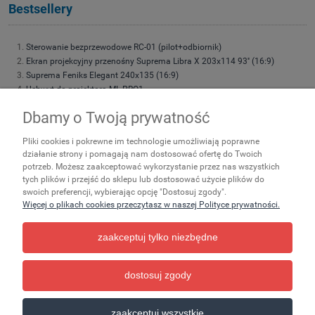
Bestsellery
Sterowanie bezprzewodowe RC-01 (pilot+odbiornik)
Ekran projekcyjny przenośny Suprema Libra X 203x114 93'' (16:9)
Suprema Feniks Elegant 240x135 (16:9)
Uchwyt do projektora ML-PRO1
Uchwyt do projektora Suprema Spider Small 4060
Dbamy o Twoją prywatność
Suprema Feniks Elegant 180x101 (16:9)
Suprema Feniks Elegant 200x113 (16:9)
Pliki cookies i pokrewne im technologie umożliwiają poprawne
Suprema Feniks Elegant 220x124 (16:9)
działanie strony i pomagają nam dostosować ofertę do Twoich
Suprema Feniks 200x113 (16:9) 90''
potrzeb. Możesz zaakceptować wykorzystanie przez nas wszystkich
Suprema Leo 203x152 (4:3)
tych plików i przejść do sklepu lub dostosować użycie plików do
Suprema Polaris LITE 200x113 (16:9)
swoich preferencji, wybierając opcję "Dostosuj zgody".
Torba transportowa do ekranów przenośnych rozmiar 195
Więcej o plikach cookies przeczytasz w naszej Polityce prywatności.
zaakceptuj tylko niezbędne
Zakupy
Ważne
Pomoc
dostosuj zgody
pokaż pełną wersję strony
zaakceptuj wszystkie