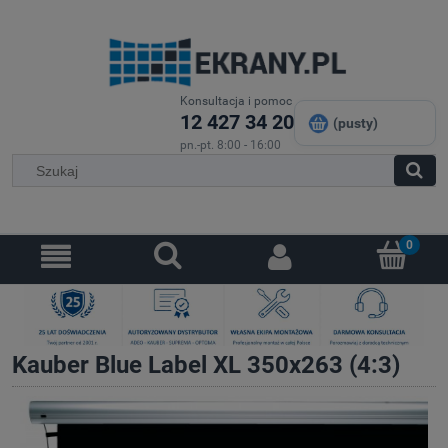
Konsultacja i pomoc
12 427 34 20
(pusty)
pn.-pt. 8:00 - 16:00
Kauber Blue Label XL 350x263 (4:3)