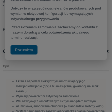
indywidualne zamówienie może ulec wydłużeniu.
dodaj do przechowalni
*
- Pole wymagane
Dotyczy to w szczególności ekranów produkowanych pod
wymiar, w nietypowej konfiguracji lub wymagających
indywidualnego przygotowania.
zapytaj o produkt
Przed złożeniem zamówienia zachęcamy do kontaktu z
Producent:
poleć znajomemu
naszym doradcą w celu potwierdzenia aktualnego
terminu realizacji.
+
Rozumiem
Opis produktu
Opis
Ekran z napędem elektrycznym umożliwiający jego
rozwijanie/zwijanie (opcja 60 miesięcznej gwarancji na silnik
ekranu)
Wymiary powierzchni aktywnej na zamówienie
Wał nawojowy z wmontowanym cichym napędem rurowym
Aluminiowa, anodowana obudowa (w standardzie srebrny kolor)
System napinaniaczy zapewniający gładką i płaską powierzchnię