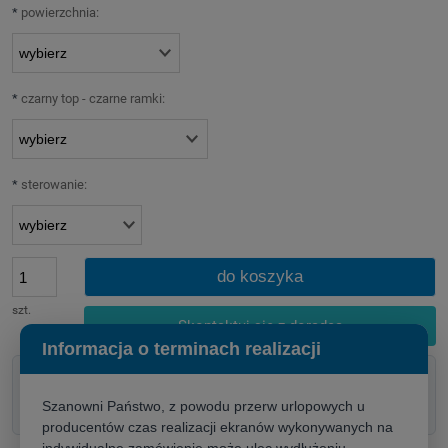
*
powierzchnia:
*
czarny top - czarne ramki:
*
sterowanie:
do koszyka
szt.
Skontaktuj się z doradcą
Informacja o terminach realizacji
Doradztwo techniczne przed zakupem
Pomoc w doborze rozwiązania
Szanowni Państwo, z powodu przerw urlopowych u
Szybka wycena dla firm i instytucji
producentów czas realizacji ekranów wykonywanych na