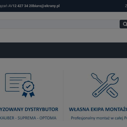
iązań AV
12 427 34 20
biuro@ekrany.pl
Z