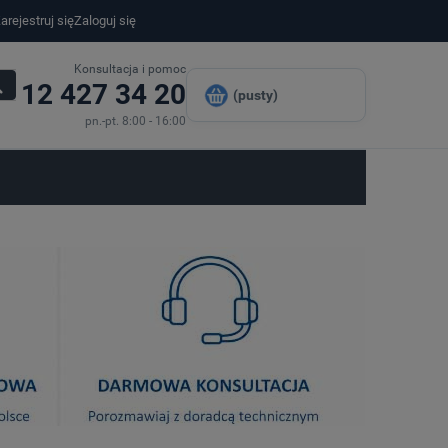
arejestruj się
Zaloguj się
Konsultacja i pomoc
12 427 34 20
(pusty)
pn.-pt. 8:00 - 16:00