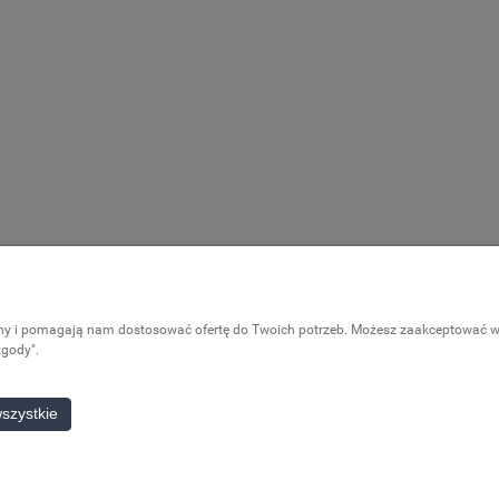
Pomoc
Moje konto
ony i pomagają nam dostosować ofertę do Twoich potrzeb. Możesz zaakceptować wyk
Częste pytania
Logowanie
zgody".
Moje zamówieni
Przechowalnia
szystkie
Ustawienia kont