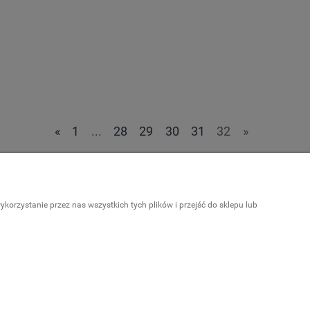
«
1
...
28
29
30
31
32
»
Informacje
orzystanie przez nas wszystkich tych plików i przejść do sklepu lub
Kariera
a
Kontakt
Polecane strony
a