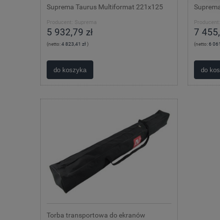
Suprema Taurus Multiformat 221x125
Suprema
Producent:
Suprema
Producent
5 932,79 zł
7 455,
(netto:
4 823,41 zł
)
(netto:
6 061
do koszyka
do ko
Torba transportowa do ekranów