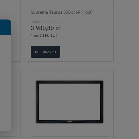
Suprema Taurus 300x169 (16:9)
Producent:
Suprema
3 980,80 zł
(netto:
3 236,42 zł
)
do koszyka