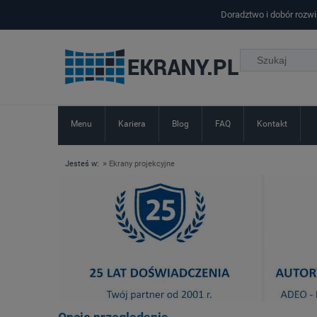
Doradztwo i dobór rozw
Menu
Kariera
Blog
FAQ
Kontakt
»
Jesteś w:
Ekrany projekcyjne