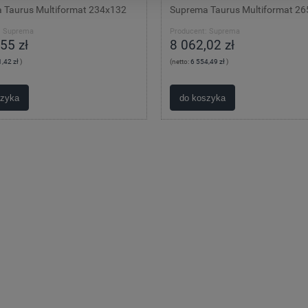
 Taurus Multiformat 234x132
Suprema Taurus Multiformat 2
:
Suprema
Producent:
Suprema
55 zł
8 062,02 zł
,42 zł
)
(netto:
6 554,49 zł
)
szyka
do koszyka