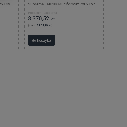
65x149
Suprema Taurus Multiformat 280x157
Producent:
Suprema
8 370,52 zł
(netto:
6 805,30 zł
)
do koszyka