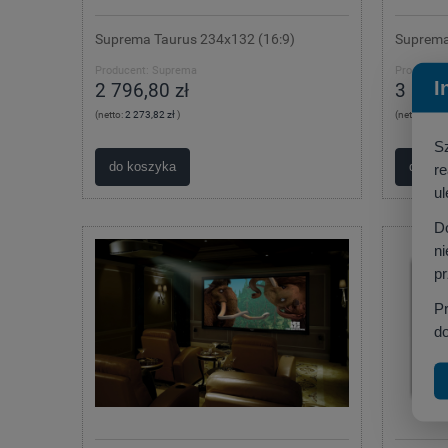
Suprema Taurus 234x132 (16:9)
Suprema
Producent:
Suprema
Producent
I
2 796,80 zł
3 091,
(netto:
2 273,82 zł
)
(netto:
2 513
S
do koszyka
do ko
r
ul
D
ni
p
P
do