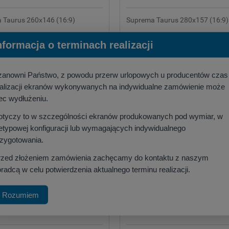
 Taurus 260x146 (16:9)
Suprema Taurus 280x157 (16:9)
:
Suprema
Producent:
Suprema
nformacja o terminach realizacji
20 zł
3 685,12 zł
,17 zł
)
(netto:
2 996,03 zł
)
zanowni Państwo, z powodu przerw urlopowych u producentów czas
szyka
do koszyka
ealizacji ekranów wykonywanych na indywidualne zamówienie może
ec wydłużeniu.
otyczy to w szczególności ekranów produkowanych pod wymiar, w
etypowej konfiguracji lub wymagających indywidualnego
rzygotowania.
rzed złożeniem zamówienia zachęcamy do kontaktu z naszym
radcą w celu potwierdzenia aktualnego terminu realizacji.
Rozumiem