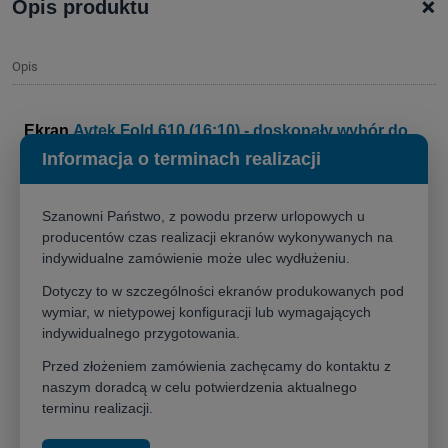
+
Opis produktu
Opis
Ekran
Avtek Fold 610 (16:10) - doskonały wybór do
Informacja o terminach realizacji
prezentacji i szkoleń biznesowych
Idealne rozwiązanie do projekcji wielkoformatowej na
Szanowni Państwo, z powodu przerw urlopowych u
szkoleniach i eventach
producentów czas realizacji ekranów wykonywanych na
Avtek Fold 610 (16:10)
to
przenośny ekran projekcyjny
na
indywidualne zamówienie może ulec wydłużeniu.
składanej ramie, który stanowi idealne rozwiązanie wszędzie tam,
Dotyczy to w szczególności ekranów produkowanych pod
gdzie potrzeba dużego i mobilnego ekranu. Ten format jest
wymiar, w nietypowej konfiguracji lub wymagających
szczególnie polecany dla profesjonalistów, ponieważ jest optymalnie
indywidualnego przygotowania.
dopasowany do projektorów o natywnej rozdzielczości
WUXGA
(1920x1200)
. Format 16:10, dzięki swojej większej wysokości,
Przed złożeniem zamówienia zachęcamy do kontaktu z
doskonale sprawdza się przy wyświetlaniu treści biznesowych, tabel
naszym doradcą w celu potwierdzenia aktualnego
terminu realizacji.
i slajdów, zapewniając efektywne wykorzystanie całej powierzchni
projekcyjnej.