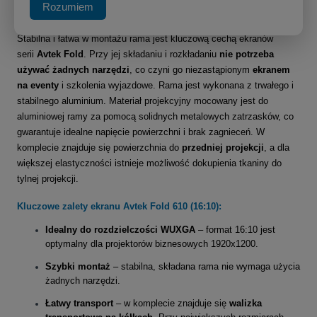
Rozumiem
Niezawodność i rekordowo szybki montaż
Stabilna i łatwa w montażu rama jest kluczową cechą ekranów
serii
Avtek Fold
. Przy jej składaniu i rozkładaniu
nie potrzeba
używać żadnych narzędzi
, co czyni go niezastąpionym
ekranem
na eventy
i szkolenia wyjazdowe. Rama jest wykonana z trwałego i
stabilnego aluminium. Materiał projekcyjny mocowany jest do
aluminiowej ramy za pomocą solidnych metalowych zatrzasków, co
gwarantuje idealne napięcie powierzchni i brak zagnieceń. W
komplecie znajduje się powierzchnia do
przedniej projekcji
, a dla
większej elastyczności istnieje możliwość dokupienia tkaniny do
tylnej projekcji.
Kluczowe zalety ekranu Avtek Fold 610 (16:10):
Idealny do rozdzielczości WUXGA
– format 16:10 jest
optymalny dla projektorów biznesowych 1920x1200.
Szybki montaż
– stabilna, składana rama nie wymaga użycia
żadnych narzędzi.
Łatwy transport
– w komplecie znajduje się
walizka