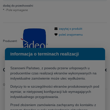
dodaj do przechowalni
*
- Pole wymagane
zapytaj o produkt
poleć znajomemu
Producent:
Informacja o terminach realizacji
+
Szanowni Państwo, z powodu przerw urlopowych u
Opis produktu
producentów czas realizacji ekranów wykonywanych na
indywidualne zamówienie może ulec wydłużeniu.
Opis
Dotyczy to w szczególności ekranów produkowanych pod
wymiar, w nietypowej konfiguracji lub wymagających
indywidualnego przygotowania.
Adeo Plano 300x168,5 (16:9)
- referencyjny ekran
Przed złożeniem zamówienia zachęcamy do kontaktu z
ramowy do kina domowego 4K
naszym doradcą w celu potwierdzenia aktualnego