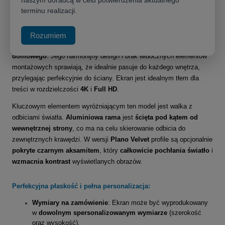
terminu realizacji.
Najwyższa jakość obrazu i perfekcyjne wygaszenie światła
Adeo Plano
300x168cm
w kinowym formacie
16:9
to
ekran
Rozumiem
ramowy
stanowiący kwintesencję
high-endowego kina
domowego
. Jego harmonijny design i brak widocznych elementów
montażowych sprawiają, że idealnie pasuje do każdego wnętrza,
przylegając perfekcyjnie do ściany. Ekran jest idealnym tłem dla
treści w rozdzielczości
4K
i
Full HD
.
Kluczowym elementem wyróżniającym ten model jest walka z
odbiciami światła.
Aluminiowa rama
jest
ścięta pod kątem od
wewnętrznej strony
, co ma na celu skierowanie odbicia do
zewnętrznych krawędzi. W wersji
Plano Velvet
profile są opcjonalnie
pokryte czarnym aksamitem
, który
całkowicie pochłania światło
i
wzmacnia kontrast
wyświetlanych obrazów.
Perfekcyjna płaskość i pełna personalizacja:
Wymiary na zamówienie
: Ekran może być wyprodukowany
w
dowolnym spersonalizowanym wymiarze
(szerokość
oraz wysokość).