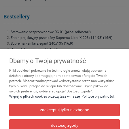
Bestsellery
Sterowanie bezprzewodowe RC-01 (pilot+odbiornik)
Ekran projekcyjny przenośny Suprema Libra X 203x114 93'' (16:9)
Suprema Feniks Elegant 240x135 (16:9)
Uchwyt do projektora ML-PRO1
Uchwyt do projektora Suprema Spider Small 4060
Dbamy o Twoją prywatność
Suprema Feniks Elegant 180x101 (16:9)
Suprema Feniks Elegant 200x113 (16:9)
Pliki cookies i pokrewne im technologie umożliwiają poprawne
Suprema Feniks Elegant 220x124 (16:9)
działanie strony i pomagają nam dostosować ofertę do Twoich
Suprema Feniks 200x113 (16:9) 90''
potrzeb. Możesz zaakceptować wykorzystanie przez nas wszystkich
Suprema Leo 203x152 (4:3)
tych plików i przejść do sklepu lub dostosować użycie plików do
Suprema Polaris LITE 200x113 (16:9)
swoich preferencji, wybierając opcję "Dostosuj zgody".
Torba transportowa do ekranów przenośnych rozmiar 195
Więcej o plikach cookies przeczytasz w naszej Polityce prywatności.
zaakceptuj tylko niezbędne
Zakupy
Ważne
Pomoc
dostosuj zgody