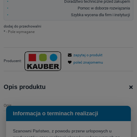
Doradztwo techniczne przed zakupem
Pomoc w doborze rozwiązania
Szybka wycena dla firm i instytucji
dodaj do przechowalni
*
- Pole wymagane
zapytaj o produkt
Producent:
poleć znajomemu
+
Opis produktu
Opis
Informacja o terminach realizacji
Ekran projekcyjny
Kauber Inceiling Tensioned
– niewidzialne kino
domowe z perfekcyjnym obrazem
Szanowni Państwo, z powodu przerw urlopowych u