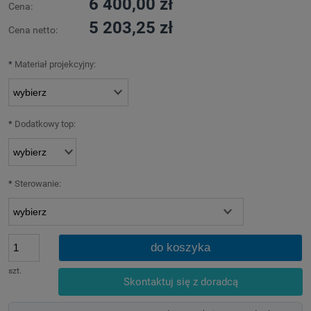
6 400,00 zł
Cena:
5 203,25 zł
Cena netto:
*
Materiał projekcyjny:
*
Dodatkowy top:
*
Sterowanie:
do koszyka
szt.
Skontaktuj się z doradcą