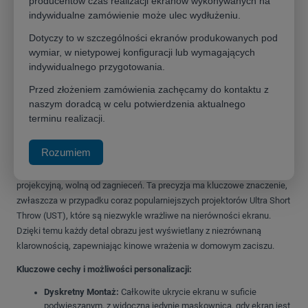
producentów czas realizacji ekranów wykonywanych na
Przenieś swoje doświadczenie kina domowego na wyższy poziom z
indywidualne zamówienie może ulec wydłużeniu.
ekranem projekcyjnym
Kauber Inceiling Tensioned
. To innowacyjne
rozwiązanie, zaprojektowane dla miłośników perfekcyjnego obrazu i
Dotyczy to w szczególności ekranów produkowanych pod
minimalistycznego designu, łączy w sobie niezawodność,
wymiar, w nietypowej konfiguracji lub wymagających
funkcjonalność i estetykę.
Dzięki dyskretnemu montażowi w suficie
indywidualnego przygotowania.
podwieszanym, ekran pozostaje całkowicie niewidoczny, gdy jest
Przed złożeniem zamówienia zachęcamy do kontaktu z
zwinięty, a jego obecność zdradza jedynie elegancka maskownica
.
naszym doradcą w celu potwierdzenia aktualnego
terminu realizacji.
Perfekcja obrazu dzięki systemowi napinaczy
Rozumiem
To, co wyróżnia Kauber Inceiling Tensioned, to zaawansowany system
napinaczy, gwarantujący idealnie płaską i gładką powierzchnię
projekcyjną, wolną od zagnieceń
. Ta precyzja ma kluczowe znaczenie,
zwłaszcza w przypadku coraz popularniejszych projektorów Ultra Short
Throw (UST), które są niezwykle wrażliwe na nierówności ekranu.
Dzięki temu każdy detal obrazu jest wyświetlany z niezrównaną
klarownością, zapewniając kinowe wrażenia w domowym zaciszu.
Kluczowe cechy i możliwości personalizacji:
Dyskretny Montaż:
Całkowite ukrycie ekranu w suficie
podwieszanym, z widoczną jedynie maskownicą, gdy ekran jest