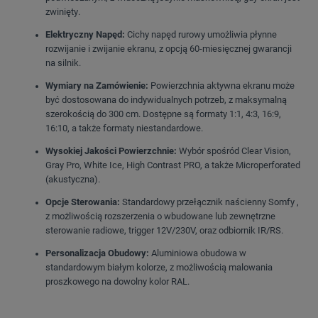
zwinięty
.
Elektryczny Napęd:
Cichy napęd rurowy umożliwia płynne
rozwijanie i zwijanie ekranu, z opcją 60-miesięcznej gwarancji
na silnik.
Wymiary na Zamówienie:
Powierzchnia aktywna ekranu może
być dostosowana do indywidualnych potrzeb, z maksymalną
szerokością do 300 cm
.
Dostępne są formaty 1:1, 4:3, 16:9,
16:10, a także formaty niestandardowe
.
Wysokiej Jakości Powierzchnie:
Wybór spośród Clear Vision,
Gray Pro, White Ice, High Contrast PRO, a także Microperforated
(akustyczna)
.
Opcje Sterowania:
Standardowy przełącznik naścienny Somfy
,
z możliwością rozszerzenia o wbudowane lub zewnętrzne
sterowanie radiowe, trigger 12V/230V, oraz odbiornik IR/RS
.
Personalizacja Obudowy:
Aluminiowa obudowa w
standardowym białym kolorze
, z możliwością malowania
proszkowego na dowolny kolor RAL.