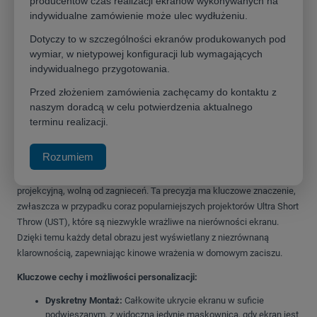
producentów czas realizacji ekranów wykonywanych na
Przenieś swoje doświadczenie kina domowego na wyższy poziom z
indywidualne zamówienie może ulec wydłużeniu.
ekranem projekcyjnym
Kauber Inceiling Tensioned
. To innowacyjne
rozwiązanie, zaprojektowane dla miłośników perfekcyjnego obrazu i
Dotyczy to w szczególności ekranów produkowanych pod
minimalistycznego designu, łączy w sobie niezawodność,
wymiar, w nietypowej konfiguracji lub wymagających
funkcjonalność i estetykę.
Dzięki dyskretnemu montażowi w suficie
indywidualnego przygotowania.
podwieszanym, ekran pozostaje całkowicie niewidoczny, gdy jest
Przed złożeniem zamówienia zachęcamy do kontaktu z
zwinięty, a jego obecność zdradza jedynie elegancka maskownica
.
naszym doradcą w celu potwierdzenia aktualnego
terminu realizacji.
Perfekcja obrazu dzięki systemowi napinaczy
Rozumiem
To, co wyróżnia Kauber Inceiling Tensioned, to zaawansowany system
napinaczy, gwarantujący idealnie płaską i gładką powierzchnię
projekcyjną, wolną od zagnieceń
. Ta precyzja ma kluczowe znaczenie,
zwłaszcza w przypadku coraz popularniejszych projektorów Ultra Short
Throw (UST), które są niezwykle wrażliwe na nierówności ekranu.
Dzięki temu każdy detal obrazu jest wyświetlany z niezrównaną
klarownością, zapewniając kinowe wrażenia w domowym zaciszu.
Kluczowe cechy i możliwości personalizacji:
Dyskretny Montaż:
Całkowite ukrycie ekranu w suficie
podwieszanym, z widoczną jedynie maskownicą, gdy ekran jest