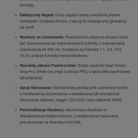
zwinięty
.
Elektryczny Napęd:
Cichy napęd rurowy umożliwia płynne
rozwijanie i zwijanie ekranu, z opcją 60-miesięcznej gwarancji
na silnik.
Wymiary na Zamówienie:
Powierzchnia aktywna ekranu może
być dostosowana do indywidualnych potrzeb, z maksymalną
szerokością do 300 cm
.
Dostępne są formaty 1:1, 4:3, 16:9,
16:10, a także formaty niestandardowe
.
Wysokiej Jakości Powierzchnie:
Wybór spośród Clear Vision,
Gray Pro, White Ice, High Contrast PRO, a także Microperforated
(akustyczna)
.
Opcje Sterowania:
Standardowy przełącznik naścienny Somfy
,
z możliwością rozszerzenia o wbudowane lub zewnętrzne
sterowanie radiowe, trigger 12V/230V, oraz odbiornik IR/RS
.
Personalizacja Obudowy:
Aluminiowa obudowa w
standardowym białym kolorze
, z możliwością malowania
proszkowego na dowolny kolor RAL.