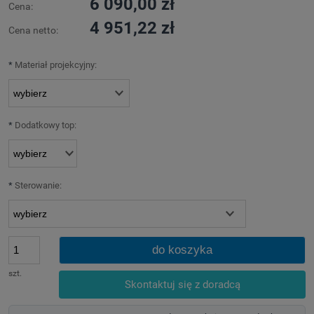
6 090,00 zł
Cena:
4 951,22 zł
Cena netto:
*
Materiał projekcyjny:
*
Dodatkowy top:
*
Sterowanie:
do koszyka
szt.
Skontaktuj się z doradcą