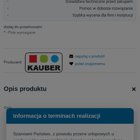
Doradztwo techniczne przed zakupem
Pomoc w doborze rozwiązania
Szybka wycena dla firm i instytucji
dodaj do przechowalni
*
- Pole wymagane
zapytaj o produkt
Producent:
poleć znajomemu
+
Opis produktu
Opis
Informacja o terminach realizacji
Ekran projekcyjny
Kauber Inceiling Tensioned
– niewidzialne kino
domowe z perfekcyjnym obrazem
Szanowni Państwo, z powodu przerw urlopowych u