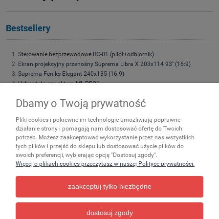
Bestsellery
Sterowanie bezprzewodowe RC-01 (pilot+odbiornik)
Ekran projekcyjny przenośny Suprema Libra X 203x114 93'' (16:9)
Suprema Feniks Elegant 240x135 (16:9)
Uchwyt do projektora ML-PRO1
Uchwyt do projektora Suprema Spider Small 4060
Dbamy o Twoją prywatność
Suprema Feniks Elegant 180x101 (16:9)
Suprema Feniks Elegant 200x113 (16:9)
Pliki cookies i pokrewne im technologie umożliwiają poprawne
Suprema Feniks Elegant 220x124 (16:9)
działanie strony i pomagają nam dostosować ofertę do Twoich
Suprema Feniks 200x113 (16:9) 90''
potrzeb. Możesz zaakceptować wykorzystanie przez nas wszystkich
Suprema Leo 203x152 (4:3)
tych plików i przejść do sklepu lub dostosować użycie plików do
Suprema Polaris LITE 200x113 (16:9)
swoich preferencji, wybierając opcję "Dostosuj zgody".
Torba transportowa do ekranów przenośnych rozmiar 195
Więcej o plikach cookies przeczytasz w naszej Polityce prywatności.
zaakceptuj tylko niezbędne
Zakupy
Ważne
Pomoc
dostosuj zgody