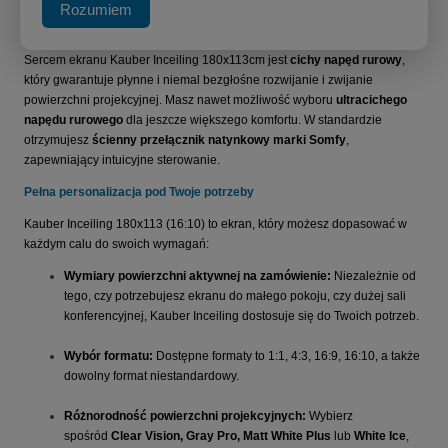
Rozumiem
Innowacyjna technologia dla komfortu użytkowania
Sercem ekranu Kauber Inceiling 180x113cm jest
cichy napęd rurowy
,
który gwarantuje płynne i niemal bezgłośne rozwijanie i zwijanie
powierzchni projekcyjnej. Masz nawet możliwość wyboru
ultracichego
napędu rurowego
dla jeszcze większego komfortu. W standardzie
otrzymujesz
ścienny przełącznik natynkowy marki Somfy
,
zapewniający intuicyjne sterowanie.
Pełna personalizacja pod Twoje potrzeby
Kauber Inceiling 180x113 (16:10) to ekran, który możesz dopasować w
każdym calu do swoich wymagań:
Wymiary powierzchni aktywnej na zamówienie:
Niezależnie od
tego, czy potrzebujesz ekranu do małego pokoju, czy dużej sali
konferencyjnej, Kauber Inceiling dostosuje się do Twoich potrzeb.
Wybór formatu:
Dostępne formaty to 1:1, 4:3, 16:9, 16:10, a także
dowolny format niestandardowy.
Różnorodność powierzchni projekcyjnych:
Wybierz
spośród
Clear Vision, Gray Pro, Matt White Plus
lub
White Ice
,