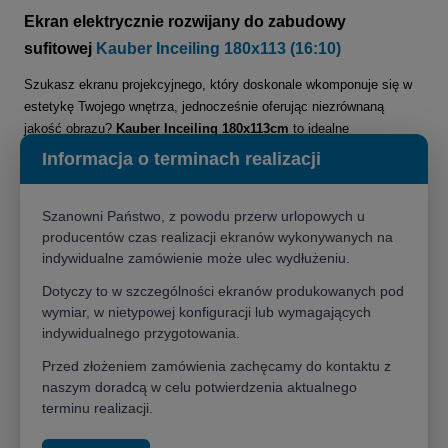
Ekran elektrycznie rozwijany do zabudowy
sufitowej
Kauber Inceiling 180x113 (16:10)
Szukasz ekranu projekcyjnego, który doskonale wkomponuje się w
estetykę Twojego wnętrza, jednocześnie oferując niezrównaną
jakość obrazu?
Kauber Inceiling 180x113cm
to idealne
rozwiązanie! Ten
elektryczny ekran projekcyjny do zabudowy w
Informacja o terminach realizacji
suficie podwieszanym
to kwintesencja dyskrecji i nowoczesnej
technologii, zapewniająca kinowe wrażenia w domowym zaciszu lub
Szanowni Państwo, z powodu przerw urlopowych u
profesjonalnej przestrzeni.
producentów czas realizacji ekranów wykonywanych na
Dyskrecja i elegancja w jednym
indywidualne zamówienie może ulec wydłużeniu.
Główną zaletą ekranu Kauber Inceiling 180x113cm jest jego
całkowite
Dotyczy to w szczególności ekranów produkowanych pod
ukrycie w suficie podwieszanym
po zwinięciu. Dzięki temu, gdy nie jest
wymiar, w nietypowej konfiguracji lub wymagających
używany, pozostaje niewidoczny, a jedynym elementem, który wskazuje
indywidualnego przygotowania.
na jego obecność, jest estetyczna maskownica. To sprawia, że ekran
Inceiling jest idealnym wyborem dla osób ceniących minimalistyczny
Przed złożeniem zamówienia zachęcamy do kontaktu z
design i porządek. Standardowa
aluminiowa, anodowana obudowa w
naszym doradcą w celu potwierdzenia aktualnego
kolorze białym
perfekcyjnie wtapia się w większość wnętrz, ale
terminu realizacji.
dzięki
opcjom personalizacji
możesz dopasować ją do swoich
indywidualnych preferencji.