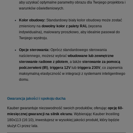
aby uzyskać optymalne parametry obrazu dla Twojego projektora i
warunków oświetleniowych.
Kolor obudowy:
Standardowy biały kolor obudowy może zostać
zmieniony na
dowolny kolor z palety RAL
(wycena
indywidualna), malowany proszkowo, aby idealnie pasował do
Twojego wystroju.
Opcje sterowania:
Oprócz standardowego sterowania
naściennego, możesz wybrać
wbudowane lub zewnętrzne
sterowanie radiowe z pilotem
, a także
sterowanie za pomocą
podczerwieni (IR)
,
triggera 12V
lub
triggera 230V
, co zapewnia
maksymalną elastyczność w integracji z systemami inteligentnego
domu.
Gwarancja jakości i spokoju ducha
Kauber gwarantuje niezawodność swoich produktów, oferując
opcję 60-
miesięcznej gwarancji na silnik ekranu
. Wybierając Kauber Inceiling
180x113 (16:10), inwestujesz w wysokiej jakości produkt, który będzie
służył Ci przez lata.