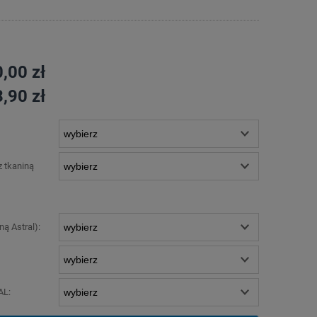
,00 zł
,90 zł
 tkaniną
ą Astral):
AL: