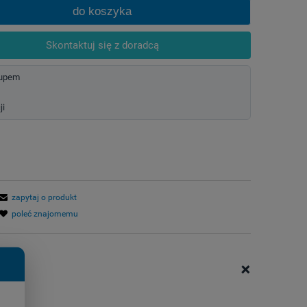
do koszyka
Skontaktuj się z doradcą
kupem
ji
zapytaj o produkt
poleć znajomemu
+