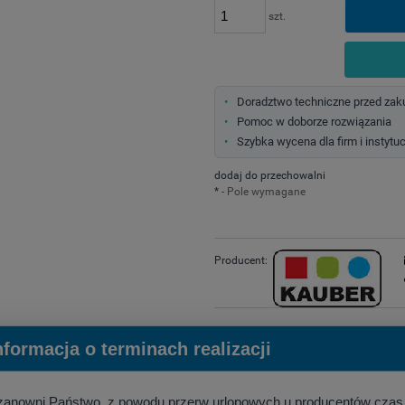
szt.
Doradztwo techniczne przed za
Pomoc w doborze rozwiązania
Szybka wycena dla firm i instytuc
dodaj do przechowalni
*
- Pole wymagane
Producent:
nformacja o terminach realizacji
zanowni Państwo, z powodu przerw urlopowych u producentów czas