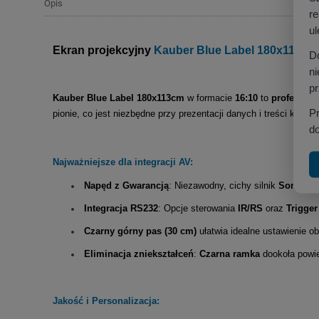
Opis
r
ul
Ekran projekcyjny
Kauber Blue Label 180x113 (16
D
ni
p
Kauber Blue Label 180x113cm
w formacie
16:10
to
profesjona
P
pionie, co jest niezbędne przy prezentacji danych i treści korpor
do
Najważniejsze dla integracji AV:
Napęd z Gwarancją
: Niezawodny, cichy silnik
Somfy
z 
Integracja RS232
: Opcje sterowania
IR/RS
oraz
Trigger
Czarny
górny pas (30 cm)
ułatwia idealne ustawienie o
Eliminacja zniekształceń
:
Czarna ramka
dookoła powi
Jakość i Personalizacja: