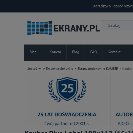
Doradztwo i dobór rozw
Menu
Kariera
Blog
FAQ
Kontakt
»
»
»
Jesteś w:
Ekrany projekcyjne
Ekrany projekcyjne KAUBER
Kauber