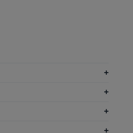
+
+
+
+