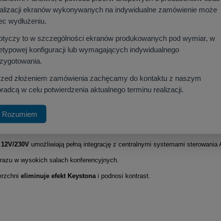
ealizacji ekranów wykonywanych na indywidualne zamówienie może
ec wydłużeniu.
:10) – Do biur i projektorów instalacyjnych WUXGA
otyczy to w szczególności ekranów produkowanych pod wymiar, w
etypowej konfiguracji lub wymagających indywidualnego
rzygotowania.
lny ekran projekcyjny
dla
dużych instalacji
i projektorów instalacyjnych
WU
rzed złożeniem zamówienia zachęcamy do kontaktu z naszym
acyjnych.
radcą w celu potwierdzenia aktualnego terminu realizacji.
Rozumiem
opcją
60-miesięcznej gwarancji
.
 12V/230V
umożliwiają pełną integrację z centralnymi systemami sterowania 
brazu w wysokich salach konferencyjnych
.
erzchni
eliminuje efekt Keystona
i podnosi kontrast.