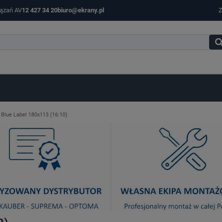
iązań AV
12 427 34 20
biuro@ekrany.pl
Z
 Blue Label 180x113 (16:10)