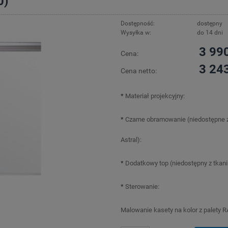
0)
Dostępność:
dostępny
Wysyłka w:
do 14 dni
3 990
Cena:
3 243
Cena netto:
*
Materiał projekcyjny:
*
Czarne obramowanie (niedostępne z
Astral):
*
Dodatkowy top (niedostępny z tkanin
*
Sterowanie:
Malowanie kasety na kolor z palety R