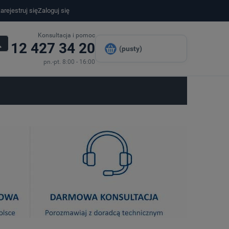
arejestruj się
Zaloguj się
Konsultacja i pomoc
12 427 34 20
(pusty)
pn.-pt. 8:00 - 16:00