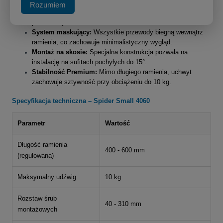
Rozumiem
Regulacja teleskopowa:
Zakres 40-60 cm pozwala omijać
przeszkody architektoniczne.
System maskujący:
Wszystkie przewody biegną wewnątrz
ramienia, co zachowuje minimalistyczny wygląd.
Montaż na skosie:
Specjalna konstrukcja pozwala na
instalację na sufitach pochyłych do 15°.
Stabilność Premium:
Mimo długiego ramienia, uchwyt
zachowuje sztywność przy obciążeniu do 10 kg.
Specyfikacja techniczna – Spider Small 4060
Parametr
Wartość
Długość ramienia
400 - 600 mm
(regulowana)
Maksymalny udźwig
10 kg
Rozstaw śrub
40 - 310 mm
montażowych