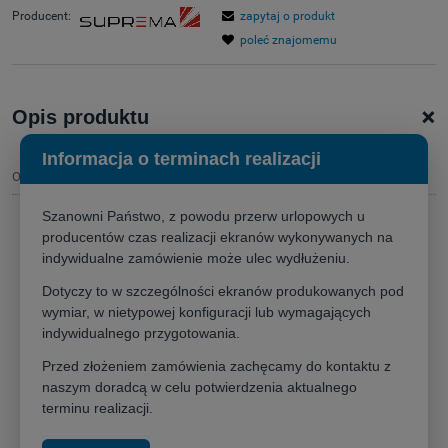
Producent:
zapytaj o produkt
poleć znajomemu
+
Opis produktu
Informacja o terminach realizacji
Opis
Szanowni Państwo, z powodu przerw urlopowych u
producentów czas realizacji ekranów wykonywanych na
Uchwyt
Suprema Spider Small 4060 – Elastyczność
indywidualne zamówienie może ulec wydłużeniu.
w wysokich wnętrzach
Dotyczy to w szczególności ekranów produkowanych pod
Masz wysoki salon lub salę wykładową?
Suprema Spider Small
wymiar, w nietypowej konfiguracji lub wymagających
4060
pozwala na bezproblemowy montaż projektora nawet tam,
indywidualnego przygotowania.
gdzie sufit znajduje się znacznie powyżej krawędzi ekranu. Płynna
regulacja teleskopowa umożliwia precyzyjne ustalenie wysokości
Przed złożeniem zamówienia zachęcamy do kontaktu z
rzutnika, co eliminuje konieczność nadmiernej korekcji cyfrowej
naszym doradcą w celu potwierdzenia aktualnego
terminu realizacji.
obrazu.
Dlaczego warto wybrać model Spider Small 4060?