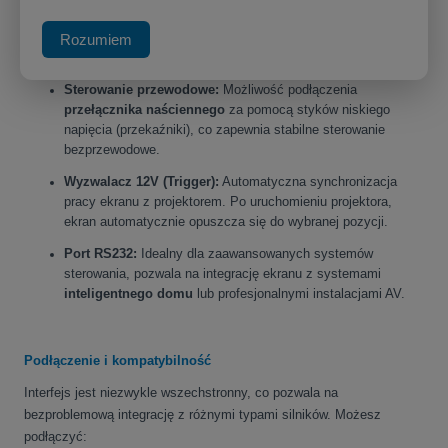
się do Twoich potrzeb.
Sterowanie radiowe (RF):
Szybkie i niezawodne, umożliwia
Rozumiem
podłączenie pilota zdalnego sterowania
.
Sterowanie przewodowe:
Możliwość podłączenia
przełącznika naściennego
za pomocą styków niskiego
napięcia (przekaźniki), co zapewnia stabilne sterowanie
bezprzewodowe.
Wyzwalacz 12V (Trigger):
Automatyczna synchronizacja
pracy ekranu z projektorem. Po uruchomieniu projektora,
ekran automatycznie opuszcza się do wybranej pozycji.
Port RS232:
Idealny dla zaawansowanych systemów
sterowania, pozwala na integrację ekranu z systemami
inteligentnego domu
lub profesjonalnymi instalacjami AV.
Podłączenie i kompatybilność
Interfejs jest niezwykle wszechstronny, co pozwala na
bezproblemową integrację z różnymi typami silników. Możesz
podłączyć: