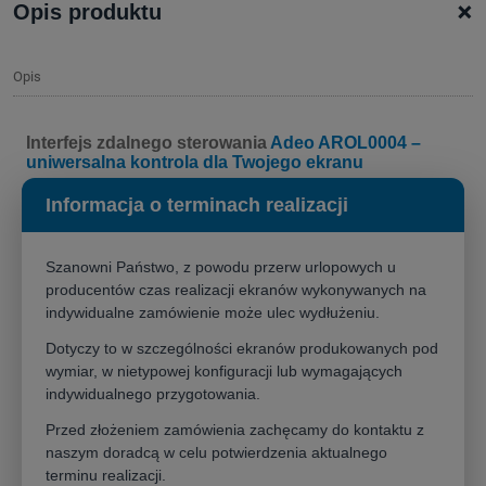
+
Opis produktu
Opis
Interfejs zdalnego sterowania
Adeo AROL0004 –
uniwersalna kontrola dla Twojego ekranu
Informacja o terminach realizacji
Interfejs zdalnego sterowania Adeo to
kluczowe akcesorium
dla
każdego, kto ceni sobie wygodę i pełną kontrolę nad swoim ekranem
projekcyjnym. Zaprojektowany z myślą o uniwersalności, interfejs
Szanowni Państwo, z powodu przerw urlopowych u
ten
pasuje do wszystkich elektrycznych ekranów projekcyjnych
,
producentów czas realizacji ekranów wykonywanych na
niezależnie od modelu. Dzięki niemu, obsługa Twojego ekranu staje
indywidualne zamówienie może ulec wydłużeniu.
się niezwykle prosta i intuicyjna.
Dotyczy to w szczególności ekranów produkowanych pod
wymiar, w nietypowej konfiguracji lub wymagających
indywidualnego przygotowania.
Kluczowe funkcje i możliwości
Przed złożeniem zamówienia zachęcamy do kontaktu z
Interfejs Adeo pozwala na sterowanie ekranem za pomocą różnych,
naszym doradcą w celu potwierdzenia aktualnego
elastycznych metod. Jest to idealne rozwiązanie, które dostosowuje
terminu realizacji.