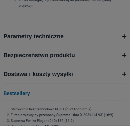
projekcji.
+
Parametry techniczne
+
Bezpieczeństwo produktu
+
Dostawa i koszty wysyłki
Bestsellery
Sterowanie bezprzewodowe RC-01 (pilot+odbiornik)
Ekran projekcyjny przenośny Suprema Libra X 203x114 93'' (16:9)
Suprema Feniks Elegant 240x135 (16:9)
Uchwyt do projektora ML-PRO1