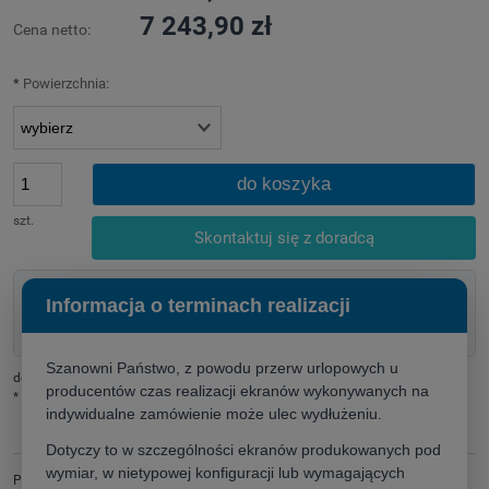
7 243,90 zł
Cena netto:
*
Powierzchnia:
do koszyka
szt.
Skontaktuj się z doradcą
Doradztwo techniczne przed zakupem
Informacja o terminach realizacji
Pomoc w doborze rozwiązania
Szybka wycena dla firm i instytucji
Szanowni Państwo, z powodu przerw urlopowych u
dodaj do przechowalni
producentów czas realizacji ekranów wykonywanych na
*
- Pole wymagane
indywidualne zamówienie może ulec wydłużeniu.
Dotyczy to w szczególności ekranów produkowanych pod
wymiar, w nietypowej konfiguracji lub wymagających
Producent:
zapytaj o produkt