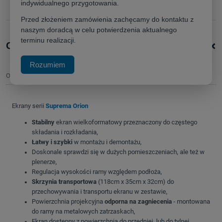
indywidualnego przygotowania.
poleć znajomemu
Przed złożeniem zamówienia zachęcamy do kontaktu z
naszym doradcą w celu potwierdzenia aktualnego
terminu realizacji.
+
Opis produktu
Rozumiem
Opis
Ekrany serii
Suprema
Orion
Stabilny
ekran wielkoformatowy przeznaczony do częstego
składania i rozkładania,
Łatwy i szybki
w montażu i demontażu,
Doskonale sprawdzi się w dużych pomieszczeniach, ale też w
plenerze,
Regulacja wysokości ramy względem podłoża,
Skrzynia transportowa
(118cm x 35cm x 32cm) do
przechowywania i transportu ekranu w zestawie,
Powierzchnia projekcyjna
odporna na zagniecenia
- montowana
do ramy na metalowych zatrzaskach,
Ekran dostępny z powierzchnią do przedniej, lub do tylnej