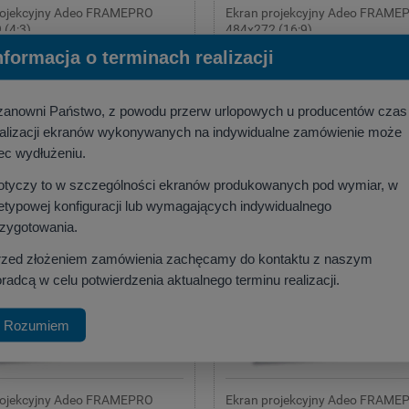
rojekcyjny Adeo FRAMEPRO
Ekran projekcyjny Adeo FRAME
 (4:3)
484x272 (16:9)
:
ADEO
Producent:
ADEO
nformacja o terminach realizacji
90 zł
4 750,00 zł
,07 zł
)
(netto:
3 861,79 zł
)
zanowni Państwo, z powodu przerw urlopowych u producentów czas
szyka
do koszyka
ealizacji ekranów wykonywanych na indywidualne zamówienie może
ec wydłużeniu.
otyczy to w szczególności ekranów produkowanych pod wymiar, w
etypowej konfiguracji lub wymagających indywidualnego
rzygotowania.
rzed złożeniem zamówienia zachęcamy do kontaktu z naszym
radcą w celu potwierdzenia aktualnego terminu realizacji.
Rozumiem
rojekcyjny Adeo FRAMEPRO
Ekran projekcyjny Adeo FRAME