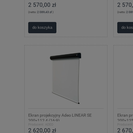
2 570,00 zł
2 570,
(netto:
2 089,43 zł
)
(netto:
2 089
do koszyka
do ko
Ekran projekcyjny Adeo LINEAR SE
Ekran p
200x112,4 (16:9)
200x125
Producent:
ADEO
Producent
2 620,00 zł
2 670,