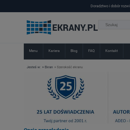
Doradztwo i dobór rozw
Menu
Kariera
Blog
FAQ
Kontakt
»
»
Jesteś w:
Ekran
Szerokość ekranu