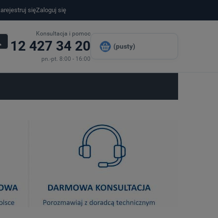
arejestruj się
Zaloguj się
Konsultacja i pomoc
12 427 34 20
(pusty)
pn.-pt. 8:00 - 16:00