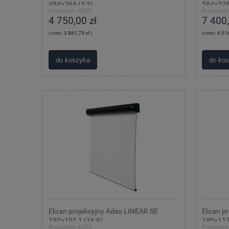
484x364 (4:3)
584x328
Producent:
ADEO
Producent
4 750,00 zł
7 400,
(netto:
3 861,79 zł
)
(netto:
6 016
do koszyka
do ko
Ekran projekcyjny Adeo LINEAR SE
Ekran p
180x101,1 (16:9)
180x112
Producent:
ADEO
Producent