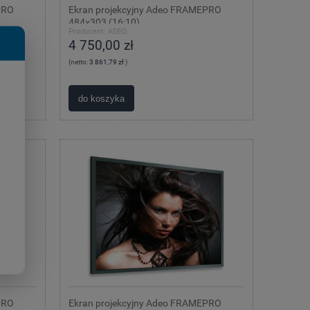
PRO
Ekran projekcyjny Adeo FRAMEPRO
484x303 (16:10)
Producent:
ADEO
4 750,00 zł
(netto:
3 861,79 zł
)
do koszyka
PRO
Ekran projekcyjny Adeo FRAMEPRO