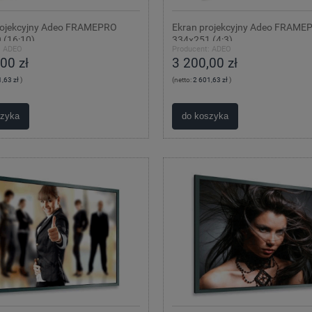
rojekcyjny Adeo FRAMEPRO
Ekran projekcyjny Adeo FRAME
 (16:10)
334x251 (4:3)
:
ADEO
Producent:
ADEO
00 zł
3 200,00 zł
,63 zł
)
(netto:
2 601,63 zł
)
szyka
do koszyka