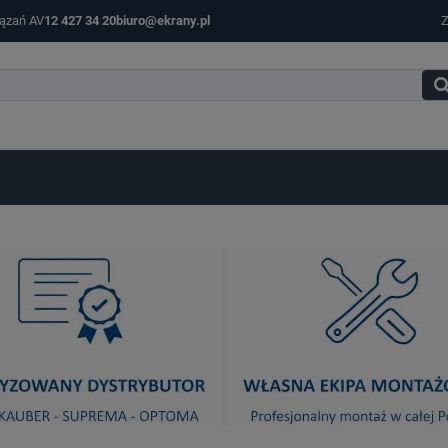
iązań AV
12 427 34 20
biuro@ekrany.pl
Z