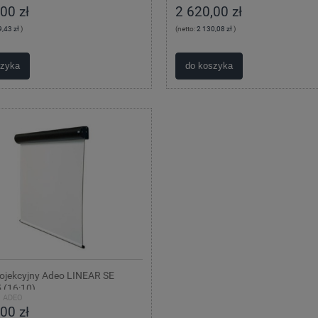
00 zł
2 620,00 zł
,43 zł
)
(netto:
2 130,08 zł
)
szyka
do koszyka
rojekcyjny Adeo LINEAR SE
 (16:10)
:
ADEO
00 zł