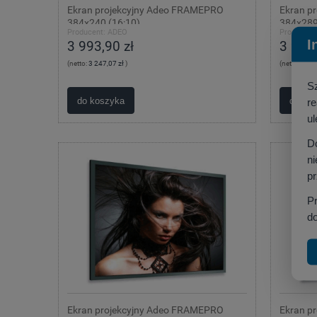
Ekran projekcyjny Adeo FRAMEPRO
Ekran p
384x240 (16:10)
384x289
Producent:
ADEO
Producent
I
3 993,90 zł
3 993,
(netto:
3 247,07 zł
)
(netto:
3 247
S
do koszyka
do ko
r
ul
D
ni
p
P
do
Ekran projekcyjny Adeo FRAMEPRO
Ekran p