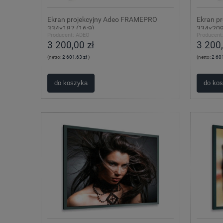
Ekran projekcyjny Adeo FRAMEPRO
Ekran p
334x187 (16:9)
334x209
Producent:
ADEO
Producent
3 200,00 zł
3 200,
(netto:
2 601,63 zł
)
(netto:
2 601
do koszyka
do ko