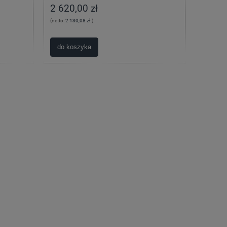
2 620,00 zł
(netto:
2 130,08 zł
)
do koszyka