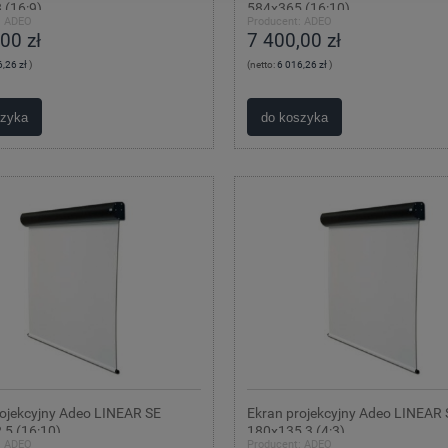
 (16:9)
584x365 (16:10)
:
ADEO
Producent:
ADEO
00 zł
7 400,00 zł
,26 zł
)
(netto:
6 016,26 zł
)
szyka
do koszyka
rojekcyjny Adeo LINEAR SE
Ekran projekcyjny Adeo LINEAR 
,5 (16:10)
180x135,3 (4:3)
:
ADEO
Producent:
ADEO