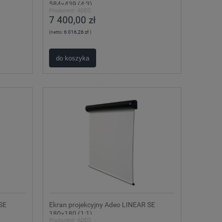
584x439 (4:3)
Producent:
ADEO
7 400,00 zł
(netto:
6 016,26 zł
)
do koszyka
SE
Ekran projekcyjny Adeo LINEAR SE
180x180 (1:1)
Producent:
ADEO