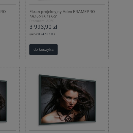
PRO
Ekran projekcyjny Adeo FRAMEPRO
384x216 (16:9)
Producent:
ADEO
3 993,90 zł
(netto:
3 247,07 zł
)
do koszyka