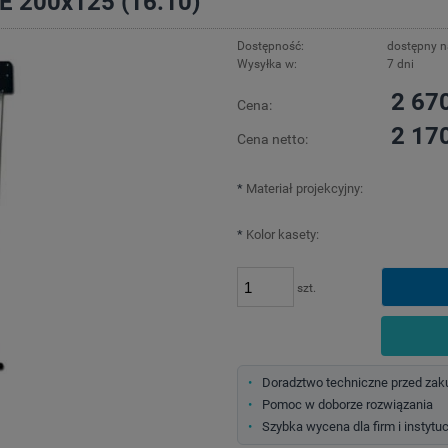
E 200x125 (16:10)
Dostępność:
dostępny 
Wysyłka w:
7 dni
2 670
Cena:
2 170
Cena netto:
*
Materiał projekcyjny:
*
Kolor kasety:
szt.
Doradztwo techniczne przed za
Pomoc w doborze rozwiązania
Szybka wycena dla firm i instytuc