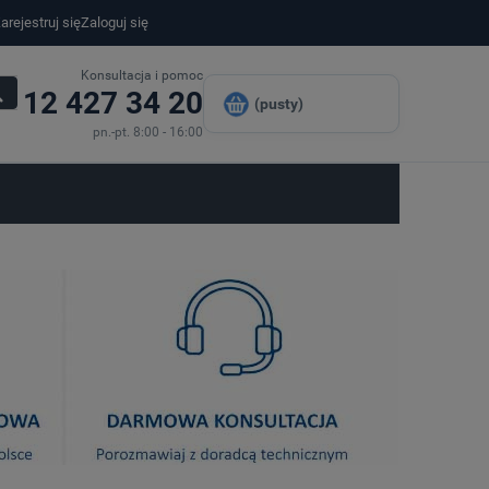
arejestruj się
Zaloguj się
Konsultacja i pomoc
12 427 34 20
(pusty)
pn.-pt. 8:00 - 16:00