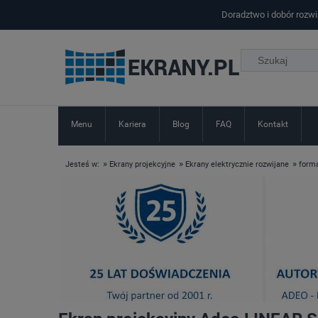
Doradztwo i dobór rozw
Menu
Kariera
Blog
FAQ
Kontakt
»
»
»
Jesteś w:
Ekrany projekcyjne
Ekrany elektrycznie rozwijane
forma