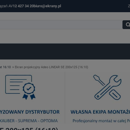
iązań AV
12 427 34 20
biuro@ekrany.pl
Z
»
t 16:10
Ekran projekcyjny Adeo LINEAR SE 200x125 (16:10)