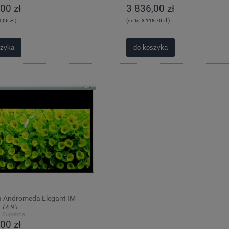
00 zł
3 836,00 zł
,06 zł
)
(netto:
3 118,70 zł
)
szyka
do koszyka
 Andromeda Elegant IM
 (4:3)
:
Suprema
00 zł