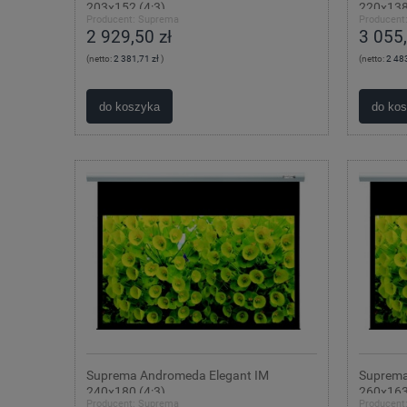
203x152 (4:3)
220x138
Producent:
Suprema
Producent
2 929,50 zł
3 055,
(netto:
2 381,71 zł
)
(netto:
2 483
do koszyka
do ko
Suprema Andromeda Elegant IM
Suprema
240x180 (4:3)
260x163
Producent:
Suprema
Producent