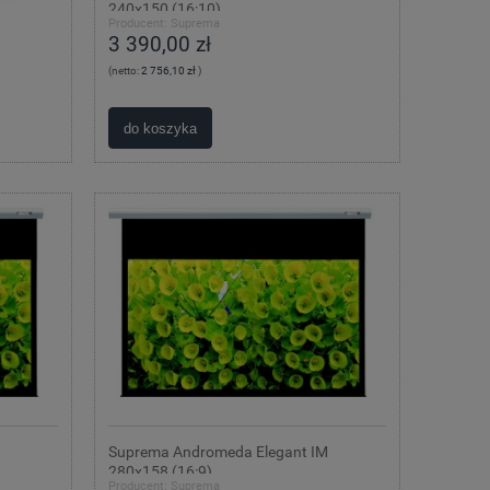
240x150 (16:10)
Producent:
Suprema
3 390,00 zł
(netto:
2 756,10 zł
)
do koszyka
Suprema Andromeda Elegant IM
280x158 (16:9)
Producent:
Suprema