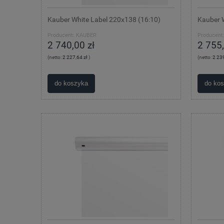
Kauber White Label 220x138 (16:10)
Kauber W
Producent:
KAUBER
Producent
2 740,00 zł
2 755,
(netto:
2 227,64 zł
)
(netto:
2 239
do koszyka
do ko