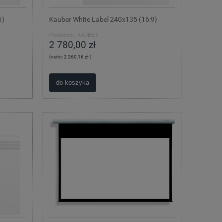
1)
Kauber White Label 240x135 (16:9)
Producent:
KAUBER
2 780,00 zł
(netto:
2 260,16 zł
)
do koszyka