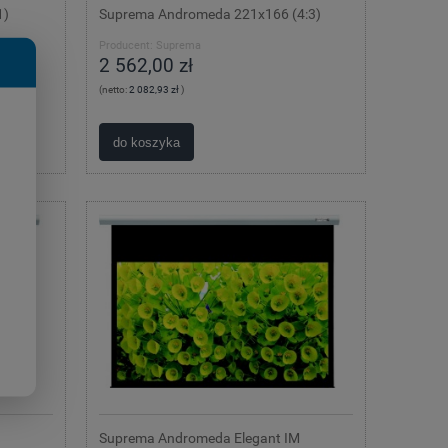
1)
Suprema Andromeda 221x166 (4:3)
Producent:
Suprema
2 562,00 zł
(netto:
2 082,93 zł
)
do koszyka
Suprema Andromeda Elegant IM