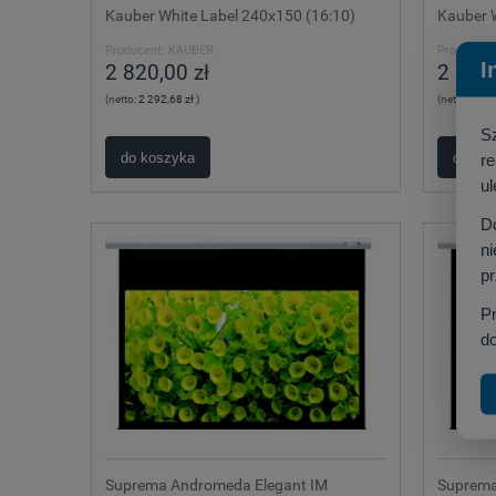
Kauber White Label 240x150 (16:10)
Kauber W
Producent:
KAUBER
Producent
I
2 820,00 zł
2 845,
(netto:
2 292,68 zł
)
(netto:
2 313
S
do koszyka
do ko
r
ul
D
ni
p
P
do
Suprema Andromeda Elegant IM
Suprema