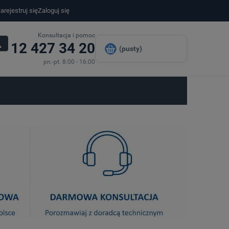
arejestruj się
Zaloguj się
Konsultacja i pomoc
12 427 34 20
(pusty)
pn.-pt. 8:00 - 16:00