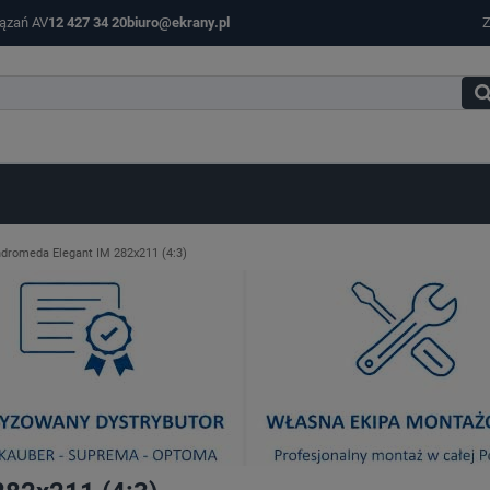
iązań AV
12 427 34 20
biuro@ekrany.pl
Z
dromeda Elegant IM 282x211 (4:3)