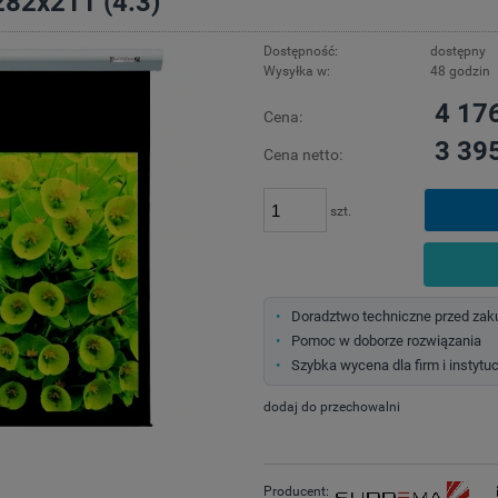
82x211 (4:3)
Dostępność:
dostępny
Wysyłka w:
48 godzin
4 176
Cena:
3 395
Cena netto:
szt.
Doradztwo techniczne przed za
Pomoc w doborze rozwiązania
Szybka wycena dla firm i instytuc
dodaj do przechowalni
Producent: