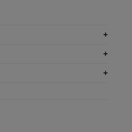
+
+
+