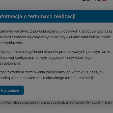
nformacja o terminach realizacji
zanowni Państwo, z powodu przerw urlopowych u producentów czas
ealizacji ekranów wykonywanych na indywidualne zamówienie może
ec wydłużeniu.
otyczy to w szczególności ekranów produkowanych pod wymiar, w
etypowej konfiguracji lub wymagających indywidualnego
rzygotowania.
n projekcyjny
z linii PREMIUM, idealny do stworzenia kina domowego w formacie k
rzed złożeniem zamówienia zachęcamy do kontaktu z naszym
z inteligentny interfejs, co umożliwia integrację z zaawansowanymi systemami ster
radcą w celu potwierdzenia aktualnego terminu realizacji.
j oraz czarny górny pas (TOP), co optycznie zwiększa kontrast wyświetlanego obra
Rozumiem
 w komplecie znajduje się narzędzie do regulacji krańcówek. Mimo że format ten je