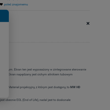
poleć znajomemu
+
lasycznym. Ekran ten jest wyposażony w zintegrowane sterowanie
owania. Ekran napędzany jest cichym silnikiem tubowym
zu. Materiał projekcyjny, z którym jest dostępny, to
MW HD
st obecnie EOL (End of Life), nadal jest to doskonałe