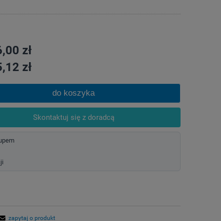
,00 zł
,12 zł
do koszyka
Skontaktuj się z doradcą
kupem
ji
zapytaj o produkt