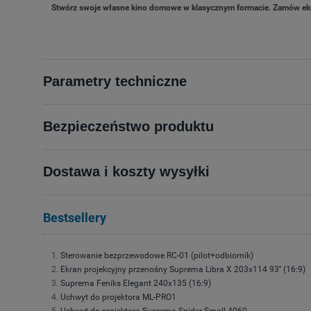
Stwórz swoje własne kino domowe w klasycznym formacie. Zamów ekran
Parametry techniczne
Bezpieczeństwo produktu
Dostawa i koszty wysyłki
Bestsellery
Sterowanie bezprzewodowe RC-01 (pilot+odbiornik)
Ekran projekcyjny przenośny Suprema Libra X 203x114 93'' (16:9)
Suprema Feniks Elegant 240x135 (16:9)
Uchwyt do projektora ML-PRO1
Uchwyt do projektora Suprema Spider Small 4060