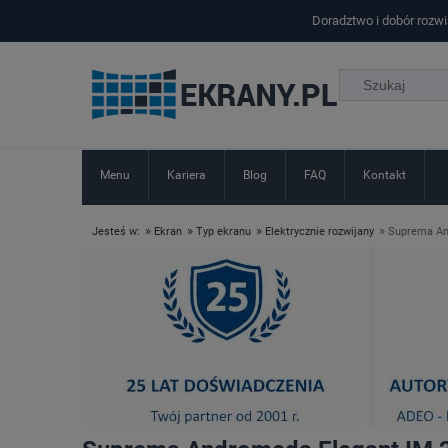
Doradztwo i dobór rozw
Menu
Kariera
Blog
FAQ
Kontakt
»
»
»
»
Jesteś w:
Ekran
Typ ekranu
Elektrycznie rozwijany
Suprema An