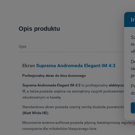
I
Opis produktu
S
r
Opis
ul
D
Ekran
Suprema Andromeda Elegant IM 4:3
ni
p
Profesjonalny ekran do kina domowego
Suprema Andromeda Elegant IM 4:3
to profesjonalny
elektryczny ekra
P
IR, a także posiada wejścia na zewnętrzny czujnik podczerwieni ora
do
wbudowanym w kasetę.
Standardowo ekran posiada czarną ramkę dookoła powierzchni aktywne
(Matt White HD)
.
Mocowanie ścienno-sufitowe posiada płynną, bezstopniową regulację, a
rozwiązanie dla miłośników klasycznego kina.