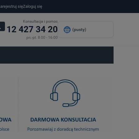
arejestruj się
Zaloguj się
Konsultacja i pomoc
12 427 34 20
(pusty)
pn.-pt. 8:00 - 16:00