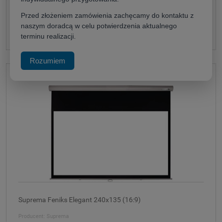
(netto:
1 243,90 zł
)
Przed złożeniem zamówienia zachęcamy do kontaktu z
naszym doradcą w celu potwierdzenia aktualnego
do koszyka
terminu realizacji.
Rozumiem
Suprema Feniks Elegant 240x135 (16:9)
Producent:
Suprema