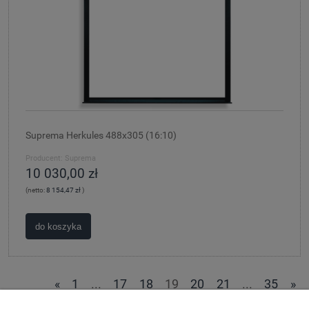
Suprema Herkules 488x305 (16:10)
Producent:
Suprema
10 030,00 zł
(netto:
8 154,47 zł
)
do koszyka
«
1
...
17
18
19
20
21
...
35
»