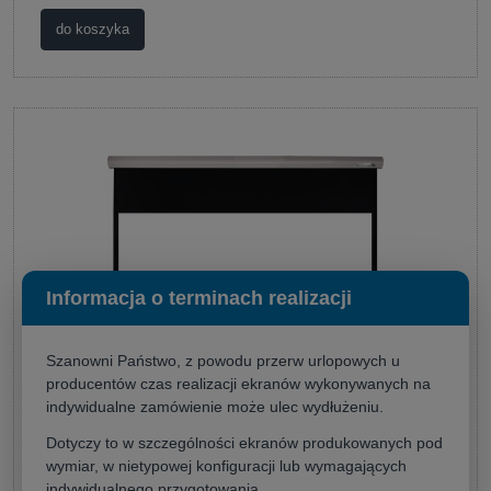
do koszyka
Informacja o terminach realizacji
Szanowni Państwo, z powodu przerw urlopowych u
producentów czas realizacji ekranów wykonywanych na
indywidualne zamówienie może ulec wydłużeniu.
Suprema Feniks Elegant 234x146 (16:10)
Dotyczy to w szczególności ekranów produkowanych pod
Producent:
Suprema
1 530,00 zł
wymiar, w nietypowej konfiguracji lub wymagających
indywidualnego przygotowania.