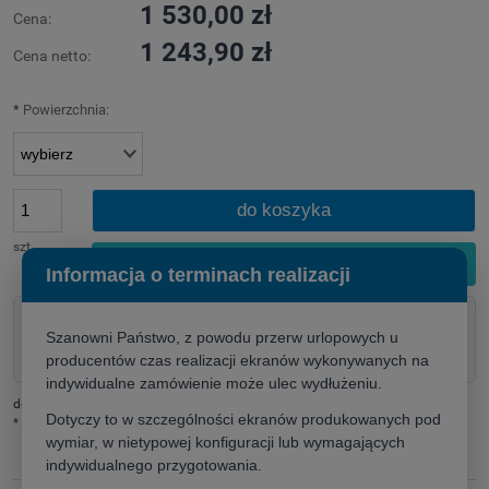
1 530,00 zł
Cena:
1 243,90 zł
Cena netto:
*
Powierzchnia:
do koszyka
szt.
Skontaktuj się z doradcą
Informacja o terminach realizacji
Doradztwo techniczne przed zakupem
Szanowni Państwo, z powodu przerw urlopowych u
Pomoc w doborze rozwiązania
producentów czas realizacji ekranów wykonywanych na
Szybka wycena dla firm i instytucji
indywidualne zamówienie może ulec wydłużeniu.
dodaj do przechowalni
Dotyczy to w szczególności ekranów produkowanych pod
*
- Pole wymagane
wymiar, w nietypowej konfiguracji lub wymagających
indywidualnego przygotowania.