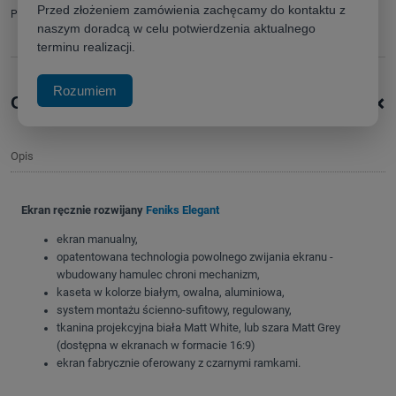
Przed złożeniem zamówienia zachęcamy do kontaktu z
Producent:
zapytaj o produkt
naszym doradcą w celu potwierdzenia aktualnego
poleć znajomemu
terminu realizacji.
Rozumiem
+
Opis produktu
Opis
Ekran ręcznie rozwijany
Feniks Elegant
ekran manualny,
opatentowana technologia powolnego zwijania ekranu -
wbudowany hamulec chroni mechanizm,
kaseta w kolorze białym, owalna, aluminiowa,
system montażu ścienno-sufitowy, regulowany,
tkanina projekcyjna biała Matt White, lub szara Matt Grey
(dostępna w ekranach w formacie 16:9)
ekran fabrycznie oferowany z czarnymi ramkami.