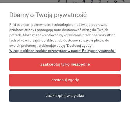
«
1
...
4
5
6
7
8
»
Dbamy o Twoją prywatność
Zakupy
Pliki cookies i pokrewne im technologie umożliwiają poprawne
Ważne
działanie strony i pomagają nam dostosować ofertę do Twoich
potrzeb. Możesz zaakceptować wykorzystanie przez nas wszystkich
tych plików i przejść do sklepu lub dostosować użycie plików do
Pomoc
swoich preferencji, wybierając opcję "Dostosuj zgody".
Więcej o plikach cookies przeczytasz w naszej Polityce prywatności.
Moje konto
zaakceptuj tylko niezbędne
Informacje
dostosuj zgody
pokaż pełną wersję strony
zaakceptuj wszystkie
Sklep internetowy Shoper.pl