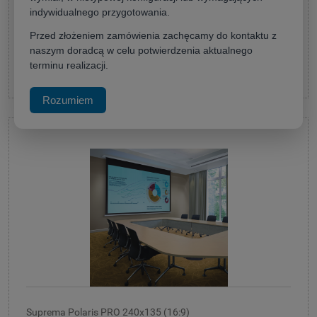
4 400,00 zł
indywidualnego przygotowania.
(netto:
3 577,24 zł
)
Przed złożeniem zamówienia zachęcamy do kontaktu z
naszym doradcą w celu potwierdzenia aktualnego
terminu realizacji.
do koszyka
Rozumiem
Suprema Polaris PRO 240x135 (16:9)