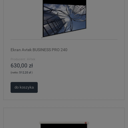
Ekran Avtek BUSINESS PRO 240
Producent:
AVtek
630,00 zł
(netto:
512,20 zł
)
do koszyka