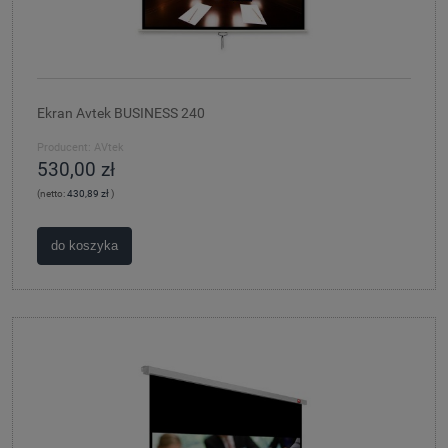
Ekran Avtek BUSINESS 240
Producent:
AVtek
530,00 zł
(netto:
430,89 zł
)
do koszyka