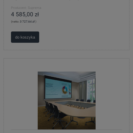
Producent:
Suprema
4 585,00 zł
(netto:
3 727,64 zł
)
do koszyka