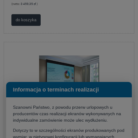
(netto:
3 459,35 zł
)
do koszyka
Informacja o terminach realizacji
Szanowni Państwo, z powodu przerw urlopowych u
producentów czas realizacji ekranów wykonywanych na
indywidualne zamówienie może ulec wydłużeniu.
Suprema Polaris PRO 220x165 (4:3)
Dotyczy to w szczególności ekranów produkowanych pod
wymiar, w nietypowej konfiguracji lub wymagających
Producent:
Suprema