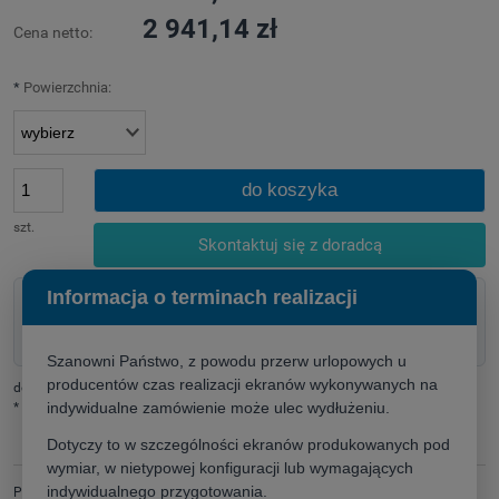
2 941,14 zł
Cena netto:
*
Powierzchnia:
do koszyka
szt.
Skontaktuj się z doradcą
Informacja o terminach realizacji
Doradztwo techniczne przed zakupem
Pomoc w doborze rozwiązania
Szybka wycena dla firm i instytucji
Szanowni Państwo, z powodu przerw urlopowych u
producentów czas realizacji ekranów wykonywanych na
dodaj do przechowalni
indywidualne zamówienie może ulec wydłużeniu.
*
- Pole wymagane
Dotyczy to w szczególności ekranów produkowanych pod
wymiar, w nietypowej konfiguracji lub wymagających
indywidualnego przygotowania.
Producent:
zapytaj o produkt