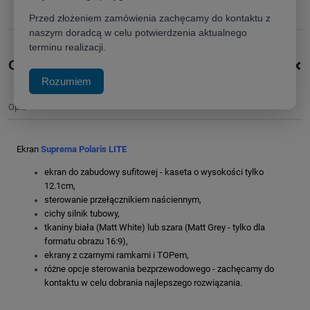
poleć znajomemu
Przed złożeniem zamówienia zachęcamy do kontaktu z
naszym doradcą w celu potwierdzenia aktualnego
terminu realizacji.
+
Opis produktu
Rozumiem
Opis
Ekran
Suprema P
olaris LITE
ekran do zabudowy sufitowej - kaseta o wysokości tylko
12.1cm,
sterowanie przełącznikiem naściennym,
cichy silnik tubowy,
tkaniny biała (Matt White) lub szara (Matt Grey - tylko dla
formatu obrazu 16:9),
ekrany z czarnymi ramkami i TOPem,
różne opcje sterowania bezprzewodowego - zachęcamy do
kontaktu w celu dobrania najlepszego rozwiązania.