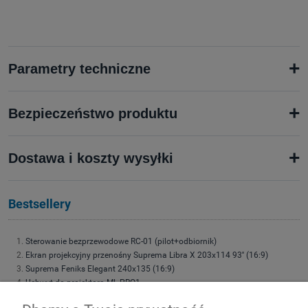
+
Parametry techniczne
+
Bezpieczeństwo produktu
+
Dostawa i koszty wysyłki
Bestsellery
Sterowanie bezprzewodowe RC-01 (pilot+odbiornik)
Ekran projekcyjny przenośny Suprema Libra X 203x114 93'' (16:9)
Suprema Feniks Elegant 240x135 (16:9)
Uchwyt do projektora ML-PRO1
Uchwyt do projektora Suprema Spider Small 4060