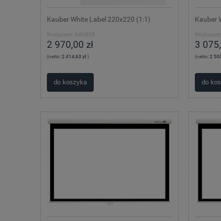
Kauber White Label 220x220 (1:1)
Kauber W
Producent:
KAUBER
Producent
2 970,00 zł
3 075,
(netto:
2 414,63 zł
)
(netto:
2 500
do koszyka
do ko