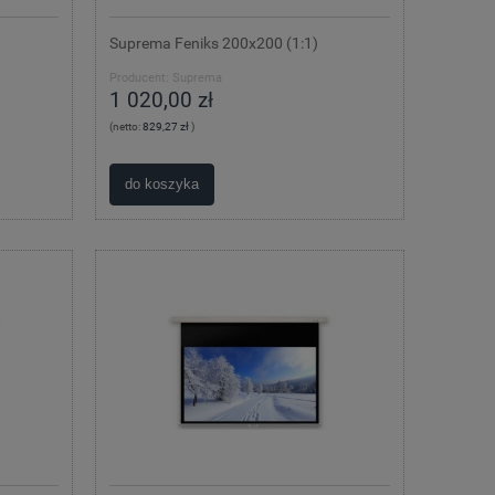
Suprema Feniks 200x200 (1:1)
Producent:
Suprema
1 020,00 zł
(netto:
829,27 zł
)
do koszyka