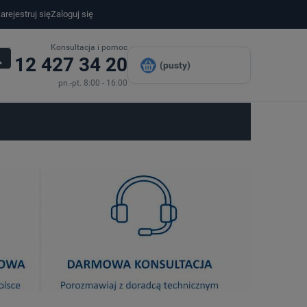
arejestruj się
Zaloguj się
Konsultacja i pomoc
12 427 34 20
(pusty)
pn.-pt. 8:00 - 16:00