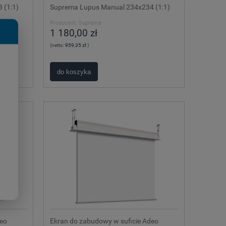
 (1:1)
Suprema Lupus Manual 234x234 (1:1)
Producent:
Suprema
1 180,00 zł
(netto:
959,35 zł
)
do koszyka
deo
Ekran do zabudowy w suficie Adeo