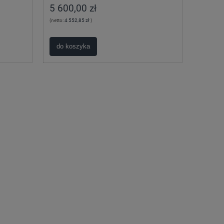
5 600,00 zł
(netto:
4 552,85 zł
)
do koszyka