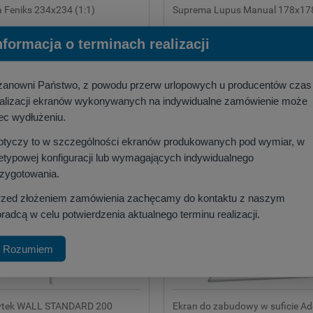
 Feniks 234x234 (1:1)
Suprema Lupus Manual 178x178
:
Suprema
Producent:
Suprema
nformacja o terminach realizacji
00 zł
675,00 zł
,84 zł
)
(netto:
548,78 zł
)
zanowni Państwo, z powodu przerw urlopowych u producentów czas
szyka
do koszyka
ealizacji ekranów wykonywanych na indywidualne zamówienie może
ec wydłużeniu.
otyczy to w szczególności ekranów produkowanych pod wymiar, w
etypowej konfiguracji lub wymagających indywidualnego
rzygotowania.
rzed złożeniem zamówienia zachęcamy do kontaktu z naszym
radcą w celu potwierdzenia aktualnego terminu realizacji.
Rozumiem
vtek WALL STANDARD 200
Ekran do zabudowy w suficie A