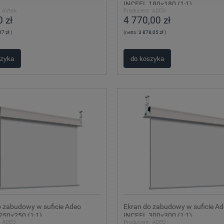
INCEEL 180x180 (1:1)
:
AVtek
Producent:
ADEO
 zł
4 770,00 zł
07 zł
)
(netto:
3 878,05 zł
)
szyka
do koszyka
o zabudowy w suficie Adeo
Ekran do zabudowy w suficie A
250x250 (1:1)
INCEEL 300x300 (1:1)
:
ADEO
Producent:
ADEO