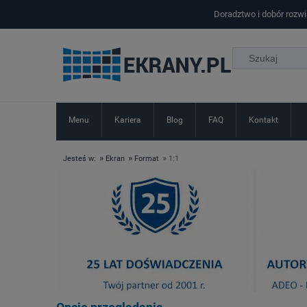
Doradztwo i dobór rozw
Menu
Kariera
Blog
FAQ
Kontakt
»
»
»
Jesteś w:
Ekran
Format
1:1