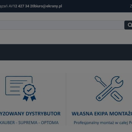
iązań AV
12 427 34 20
biuro@ekrany.pl
Z