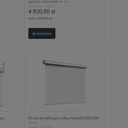
INCEEL 200x200 (1:1)
Producent:
ADEO
4 820,00 zł
(netto:
3 918,70 zł
)
do koszyka
deo
Ekran projekcyjny Adeo Alumid 400x400
(1:1)
Producent:
ADEO