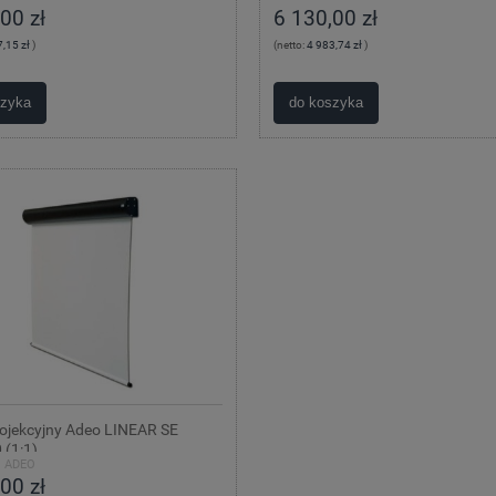
00 zł
6 130,00 zł
,15 zł
)
(netto:
4 983,74 zł
)
szyka
do koszyka
rojekcyjny Adeo LINEAR SE
 (1:1)
:
ADEO
00 zł