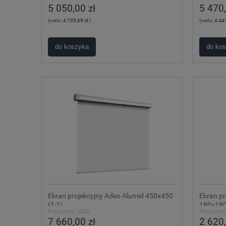
5 050,00 zł
5 470,
(netto:
4 105,69 zł
)
(netto:
4 447
do koszyka
do ko
Ekran projekcyjny Adeo Alumid 450x450
Ekran p
(1:1)
180x180
Producent:
ADEO
Producent
7 660,00 zł
2 620,