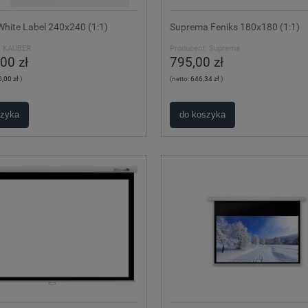
hite Label 240x240 (1:1)
Suprema Feniks 180x180 (1:1)
:
KAUBER
Producent:
Suprema
00 zł
795,00 zł
,00 zł
)
(netto:
646,34 zł
)
szyka
do koszyka