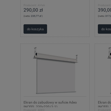
Producent:
AVtek
Producent
290,00 zł
390,00
(netto:
235,77 zł
)
(netto:
317,
do koszyka
do ko
Ekran do zabudowy w suficie Adeo
Ekran d
INCEEL 220x220 (1:1)
INCEEL 
Producent:
ADEO
Producent