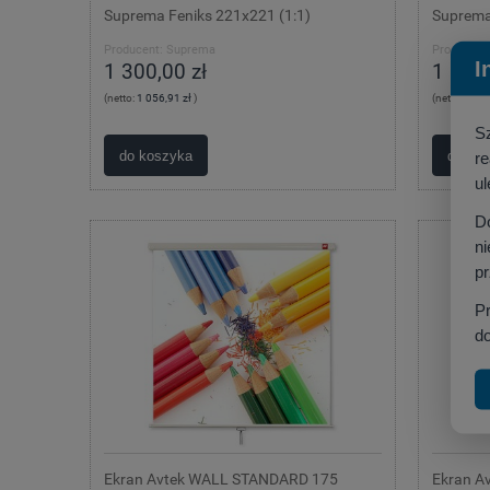
Suprema Feniks 221x221 (1:1)
Suprema
Producent:
Suprema
Producent
I
1 300,00 zł
1 525,
(netto:
1 056,91 zł
)
(netto:
1 239
S
do koszyka
do ko
r
ul
D
ni
p
P
do
Ekran Avtek WALL STANDARD 175
Ekran A