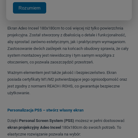
gwintowanych prętów o wysokości 50 cm, umożliwiających montaż na
wysokości do 1 metra
.
Rozumiem
Kluczowe cechy i zaawansowane systemy
Ekran Adeo Inceel 180x180cm to coś więcej niż tylko powierzchnia
projekcyjna.
Został stworzony z dbałością o detale i funkcjonalność,
aby sprostać zarówno estetycznym, jak i praktycznym wymaganiom
.
Zastosowanie dwóch zaślepek na końcach obudowy sprawia, że cały
system montażowy jest niewidoczny i tym samym współgra z
otoczeniem, co pozwala zaoszczędzić przestrzeń
.
Ważnym elementem jest także jakość i bezpieczeństwo.
Ekran
posiada certyfikaty M1/M2 potwierdzające jego ognioodporność oraz
jest zgodny z normami REACH i ROHS, co gwarantuje bezpieczne
użytkowanie
.
Personalizacja PSS – stwórz własny ekran
Dzięki
Personal Screen System (PSS)
możesz w pełni dostosować
ekran projekcyjny Adeo Inceel
180x180cm do swoich potrzeb
. To
elastyczne rozwiązanie pozwala na wybór: