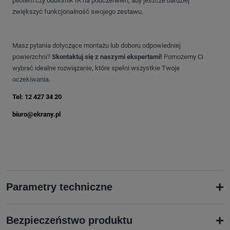
pilotem czy odbiornik IR na podczerwień, aby jeszcze bardziej
zwiększyć funkcjonalność swojego zestawu
.
Masz pytania dotyczące montażu lub doboru odpowiedniej
powierzchni?
Skontaktuj się z naszymi ekspertami!
Pomożemy Ci
wybrać idealne rozwiązanie, które spełni wszystkie Twoje
oczekiwania.
Tel: 12 427 34 20
biuro@ekrany.pl
+
Parametry techniczne
+
Bezpieczeństwo produktu