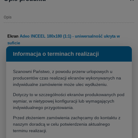
Opis
Ekran
Adeo INCEEL
180x180 (1:1) - uniwersalność ukryta w
suficie
Informacja o terminach realizacji
Szukasz ekranu, który sprosta każdemu wyzwaniu w dużym i
wielofunkcyjnym pomieszczeniu?
Ekran Adeo Inceel w formacie
180x180 (1:1)
to kwintesencja wszechstronności i estetyki.
Jego
Szanowni Państwo, z powodu przerw urlopowych u
kwadratowe proporcje pozwalają na wyświetlanie obrazu w różnych
producentów czas realizacji ekranów wykonywanych na
formatach (takich jak 16:9 czy 4:3) z maksymalną swobodą, a
indywidualne zamówienie może ulec wydłużeniu.
dyskretna instalacja w suficie sprawia, że jest on niewidoczny, gdy go
nie używasz
.
Dotyczy to w szczególności ekranów produkowanych pod
wymiar, w nietypowej konfiguracji lub wymagających
Ten
ekran do zabudowy
to idealne rozwiązanie do profesjonalnych sal,
indywidualnego przygotowania.
biur i sal szkoleniowych, gdzie kluczowa jest uniwersalność.
Dzięki
Przed złożeniem zamówienia zachęcamy do kontaktu z
innowacyjnemu systemowi montażu Adeo stworzyło ekran, który
naszym doradcą w celu potwierdzenia aktualnego
idealnie wpasuje się w każde wnętrze
.
Szybka i łatwa instalacja,
terminu realizacji.
niezależnie od tego, kto ją wykonuje, jest możliwa dzięki zestawowi