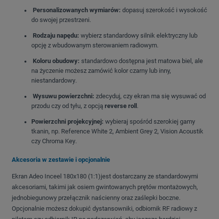
Personalizowanych wymiarów:
dopasuj szerokość i wysokość
do swojej przestrzeni
.
Rodzaju napędu:
wybierz standardowy silnik elektryczny lub
opcję z wbudowanym sterowaniem radiowym
.
Koloru obudowy:
standardowo dostępna jest matowa biel, ale
na życzenie możesz zamówić kolor czarny lub inny,
niestandardowy
.
Wysuwu powierzchni:
zdecyduj, czy ekran ma się wysuwać od
przodu czy od tyłu, z opcją
reverse roll
.
Powierzchni projekcyjnej:
wybieraj spośród szerokiej gamy
tkanin, np.
Reference White 2, Ambient Grey 2, Vision Acoustik
czy Chroma Key
.
Akcesoria w zestawie i opcjonalnie
Ekran Adeo Inceel 180x180 (1:1)jest dostarczany ze standardowymi
akcesoriami, takimi jak osiem gwintowanych prętów montażowych,
jednobiegunowy przełącznik naścienny oraz zaślepki boczne
.
Opcjonalnie możesz dokupić dystansowniki, odbiornik RF radiowy z