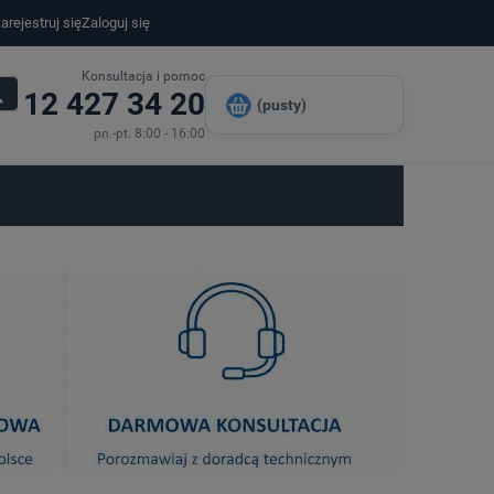
arejestruj się
Zaloguj się
Konsultacja i pomoc
12 427 34 20
(pusty)
pn.-pt. 8:00 - 16:00