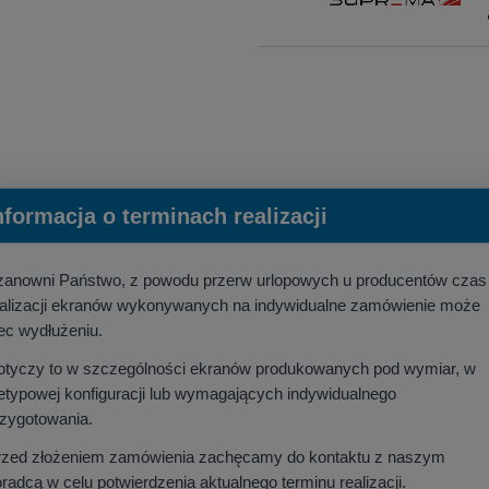
nformacja o terminach realizacji
M 332x208 (16:10)
- p
rofesjonalne rozwiązanie dla biznesu i
sowany
elektryczny ekran projekcyjny
z linii Premium, zaprojektowany z my
zanowni Państwo, z powodu przerw urlopowych u producentów czas
ojektorami biznesowymi o rozdzielczościach WXGA i WUXGA, oferując optymaln
ealizacji ekranów wykonywanych na indywidualne zamówienie może
ec wydłużeniu.
otyczy to w szczególności ekranów produkowanych pod wymiar, w
etypowej konfiguracji lub wymagających indywidualnego
e sterowanie obsługujące standardy IR, RF, RS232/485 oraz Dry Contact
.
Po
rzygotowania.
antuje dyskretną pracę, co jest kluczowe w profesjonalnym środowisku biu
rzed złożeniem zamówienia zachęcamy do kontaktu z naszym
radcą w celu potwierdzenia aktualnego terminu realizacji.
e HD)
o współczynniku Gain 1.0 i kącie widzenia 160° zapewnia doskonałą cz