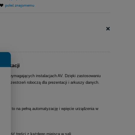
poleć znajomemu
+
 edukacji
ślą o wymagających instalacjach AV
. Dzięki zastosowaniu
ą przestrzeń roboczą dla prezentacji i arkuszy danych.
zwala to na pełną automatyzację i wpięcie urządzenia w
rowym
.
ytelność treści z każdego miejsca w sali
.