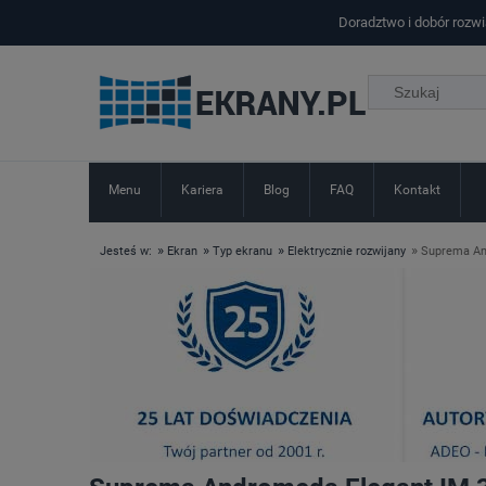
Doradztwo i dobór rozw
Menu
Kariera
Blog
FAQ
Kontakt
»
»
»
»
Jesteś w:
Ekran
Typ ekranu
Elektrycznie rozwijany
Suprema An