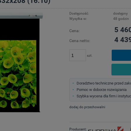
332x208 (16:10)
Dostępność:
dostępny
Wysyłka w:
48 godzin
5 460
Cena:
4 439
Cena netto:
szt.
Doradztwo techniczne przed za
Pomoc w doborze rozwiązania
Szybka wycena dla firm i instytuc
dodaj do przechowalni
Producent: