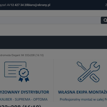
iązań AV
12 427 34 20
biuro@ekrany.pl
Z
dromeda Elegant IM 332x208 (16:10)