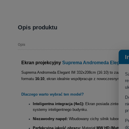
Opis produktu
Opis
I
Ekran projekcyjny
Suprema Andromeda Elegant I
Suprema Andromeda Elegant IM 332x208cm (16:10) to zaawan
S
formatu
16:10
, ekran idealnie współpracuje z nowoczesnymi pr
r
ul
Dlaczego warto wybrać ten model?
D
ni
Inteligentna integracja (4w1):
Ekran posiada zintegrowan
systemy inteligentnego budynku
.
p
Niezawodny napęd:
Wbudowany cichy silnik tubowy gwar
P
do
Perfekcyjna jakość obrazu:
Materiał
MW HD (Matt Whit