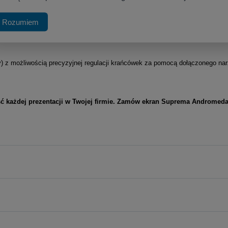
ki boczne oraz czarny pas górny (TOP) optycznie poprawia kontrast wyświe
Rozumiem
y) z możliwością precyzyjnej regulacji krańcówek za pomocą dołączonego na
.
ć każdej prezentacji w Twojej firmie.
Zamów ekran Suprema Andromeda El