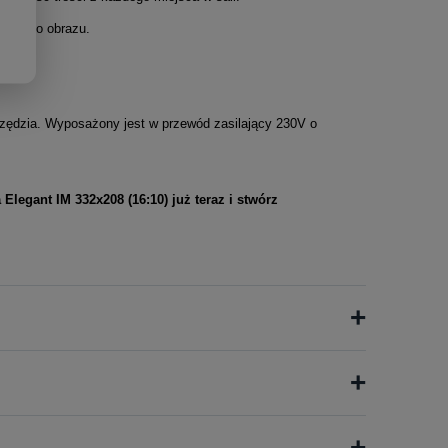
tlanego obrazu
.
rzędzia
.
Wyposażony jest w przewód zasilający 230V o
egant IM 332x208 (16:10) już teraz i stwórz
+
+
+