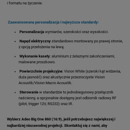
i formatu na życzenie
.
Zaawansowana personalizacja i najwyższe standardy:
Personalizacja
wymiarów, szerokości oraz wysokości
.
Napęd elektryczny
standardowo montowany po prawej stronie,
z opcją przełożenia na lewą
.
Wykonanie kasety
: aluminium z żelaznymi zakończeniami
,
malowane proszkowo.
Powierzchnie projekcyjne
: Vision White (szeroki kąt widzenia,
duża jasność) oraz akustycznie przezroczyste Vision
Acoustik/Vision Macro Acoustik
.
Sterowanie
w standardzie to jednobiegunowy przełącznik
naścienny
, a opcjonalnie dostępny jest odbiornik radiowy RF
(pilot, trigger 12V, RS232)
oraz IR
.
Wybierz Adeo Big One 860 (16:9), jeśli potrzebujesz największej i
najbardziej niezawodnej projekcji. Skontaktuj się z nami, aby