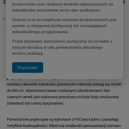
+
Opis produktu
producentów czas realizacji ekranów wykonywanych na
indywidualne zamówienie może ulec wydłużeniu.
Opis
Dotyczy to w szczególności ekranów produkowanych pod
wymiar, w nietypowej konfiguracji lub wymagających
indywidualnego przygotowania.
Ekran
Adeo Big One 860 (16:9)
– elektryczny ekran
Przed złożeniem zamówienia zachęcamy do kontaktu z
naszym doradcą w celu potwierdzenia aktualnego
projekcyjny wielkiego formatu
terminu realizacji.
Adeo Big One 850x477,5cm
to flagowy
ekran projekcyjny wielkiego
formatu
, zaprojektowany z myślą o największych instalacjach, takich
Rozumiem
jak
teatry
,
sale konferencyjne
i inne przestrzenie wymagające
dużej
projekcji
.
Ekran ten jest dostępny w formatach 1:1, 4:3, 16:10 i 16:9
, a
wymiary całkowite szerokości powierzchni roboczej wahają się od 600
do 850 cm
.
Aluminiowa kaseta
z żelaznymi zakończeniami
i bez
czarnych ramek
jest malowana proszkowo na kolor biały strukturalny
(standard) lub czarny (opcjonalnie)
.
Powierzchnie projekcyjne są wykonane z PVC bez kadmu i posiadają
certyfikat trudnopalności
.
Klient ma możliwość personalizacji rozmiaru