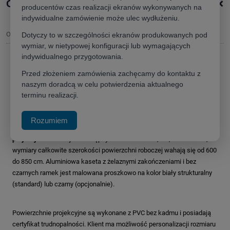
+
Opis produktu
producentów czas realizacji ekranów wykonywanych na
indywidualne zamówienie może ulec wydłużeniu.
Opis
Dotyczy to w szczególności ekranów produkowanych pod
wymiar, w nietypowej konfiguracji lub wymagających
indywidualnego przygotowania.
Ekran
Adeo Big One 810 (4:3)
– elektryczny ekran
Przed złożeniem zamówienia zachęcamy do kontaktu z
naszym doradcą w celu potwierdzenia aktualnego
projekcyjny wielkiego formatu
terminu realizacji.
Adeo Big One 800x601,5cm
to flagowy
ekran projekcyjny wielkiego
formatu
, zaprojektowany z myślą o największych instalacjach, takich
Rozumiem
jak
teatry
,
sale konferencyjne
i inne przestrzenie wymagające
dużej
projekcji
.
Ekran ten jest dostępny w formatach 1:1, 4:3, 16:10 i 16:9
, a
wymiary całkowite szerokości powierzchni roboczej wahają się od 600
do 850 cm
.
Aluminiowa kaseta
z żelaznymi zakończeniami
i bez
czarnych ramek
jest malowana proszkowo na kolor biały strukturalny
(standard) lub czarny (opcjonalnie)
.
Powierzchnie projekcyjne są wykonane z PVC bez kadmu i posiadają
certyfikat trudnopalności
.
Klient ma możliwość personalizacji rozmiaru