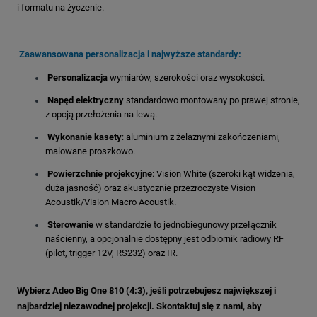
i formatu na życzenie
.
Zaawansowana personalizacja i najwyższe standardy:
Personalizacja
wymiarów, szerokości oraz wysokości
.
Napęd elektryczny
standardowo montowany po prawej stronie,
z opcją przełożenia na lewą
.
Wykonanie kasety
: aluminium z żelaznymi zakończeniami
,
malowane proszkowo.
Powierzchnie projekcyjne
: Vision White (szeroki kąt widzenia,
duża jasność) oraz akustycznie przezroczyste Vision
Acoustik/Vision Macro Acoustik
.
Sterowanie
w standardzie to jednobiegunowy przełącznik
naścienny
, a opcjonalnie dostępny jest odbiornik radiowy RF
(pilot, trigger 12V, RS232)
oraz IR
.
Wybierz Adeo Big One 810 (4:3), jeśli potrzebujesz największej i
najbardziej niezawodnej projekcji. Skontaktuj się z nami, aby