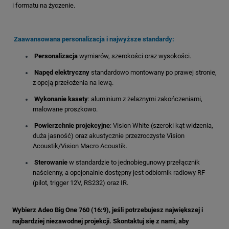
i formatu na życzenie
.
Zaawansowana personalizacja i najwyższe standardy:
Personalizacja
wymiarów, szerokości oraz wysokości
.
Napęd elektryczny
standardowo montowany po prawej stronie,
z opcją przełożenia na lewą
.
Wykonanie kasety
: aluminium z żelaznymi zakończeniami
,
malowane proszkowo.
Powierzchnie projekcyjne
: Vision White (szeroki kąt widzenia,
duża jasność) oraz akustycznie przezroczyste Vision
Acoustik/Vision Macro Acoustik
.
Sterowanie
w standardzie to jednobiegunowy przełącznik
naścienny
, a opcjonalnie dostępny jest odbiornik radiowy RF
(pilot, trigger 12V, RS232)
oraz IR
.
Wybierz Adeo Big One 760 (16:9), jeśli potrzebujesz największej i
najbardziej niezawodnej projekcji. Skontaktuj się z nami, aby