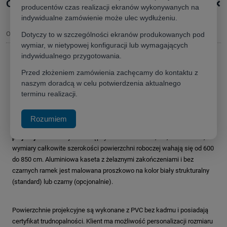
+
Opis produktu
producentów czas realizacji ekranów wykonywanych na
indywidualne zamówienie może ulec wydłużeniu.
Opis
Dotyczy to w szczególności ekranów produkowanych pod
wymiar, w nietypowej konfiguracji lub wymagających
indywidualnego przygotowania.
Ekran
Adeo Big One 760 (16:9)
– elektryczny ekran
Przed złożeniem zamówienia zachęcamy do kontaktu z
naszym doradcą w celu potwierdzenia aktualnego
projekcyjny wielkiego formatu
terminu realizacji.
Adeo Big One 750x421,3cm
to flagowy
ekran projekcyjny wielkiego
formatu
, zaprojektowany z myślą o największych instalacjach, takich
Rozumiem
jak
teatry
,
sale konferencyjne
i inne przestrzenie wymagające
dużej
projekcji
.
Ekran ten jest dostępny w formatach 1:1, 4:3, 16:10 i 16:9
, a
wymiary całkowite szerokości powierzchni roboczej wahają się od 600
do 850 cm
.
Aluminiowa kaseta
z żelaznymi zakończeniami
i bez
czarnych ramek
jest malowana proszkowo na kolor biały strukturalny
(standard) lub czarny (opcjonalnie)
.
Powierzchnie projekcyjne są wykonane z PVC bez kadmu i posiadają
certyfikat trudnopalności
.
Klient ma możliwość personalizacji rozmiaru