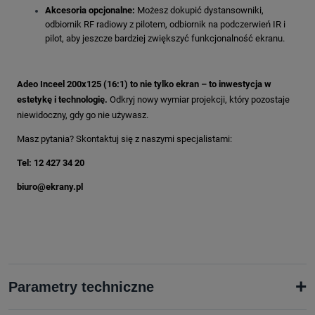
Akcesoria opcjonalne:
Możesz dokupić dystansowniki,
odbiornik RF radiowy z pilotem, odbiornik na podczerwień IR i
pilot, aby jeszcze bardziej zwiększyć funkcjonalność ekranu.
Adeo Inceel 200x125 (16:1) to nie tylko ekran – to inwestycja w
estetykę i technologię.
Odkryj nowy wymiar projekcji, który pozostaje
niewidoczny, gdy go nie używasz.
Masz pytania? Skontaktuj się z naszymi specjalistami:
Tel: 12 427 34 20
biuro@ekrany.pl
+
Parametry techniczne