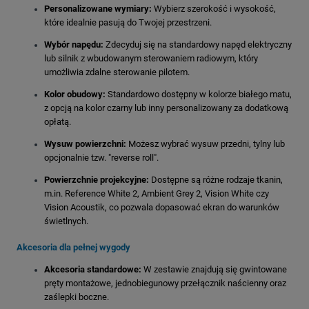
Personalizowane wymiary:
Wybierz szerokość i wysokość,
które idealnie pasują do Twojej przestrzeni.
Wybór napędu:
Zdecyduj się na standardowy napęd elektryczny
lub silnik z wbudowanym sterowaniem radiowym, który
umożliwia zdalne sterowanie pilotem.
Kolor obudowy:
Standardowo dostępny w kolorze białego matu,
z opcją na kolor czarny lub inny personalizowany za dodatkową
opłatą.
Wysuw powierzchni:
Możesz wybrać wysuw przedni, tylny lub
opcjonalnie tzw. "reverse roll".
Powierzchnie projekcyjne:
Dostępne są różne rodzaje tkanin,
m.in. Reference White 2, Ambient Grey 2, Vision White czy
Vision Acoustik, co pozwala dopasować ekran do warunków
świetlnych.
Akcesoria dla pełnej wygody
Akcesoria standardowe:
W zestawie znajdują się gwintowane
pręty montażowe, jednobiegunowy przełącznik naścienny oraz
zaślepki boczne.