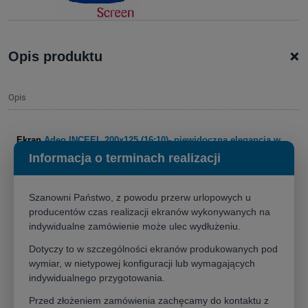
+
Opis produktu
Opis
Ekran
Adeo INCEEL
200x125 (16:10)- niewidoczna elegancja w
Twoim wnętrzu
Informacja o terminach realizacji
Stwórz idealne warunki do projekcji bez zakłócania estetyki Twojego
wnętrza.
Ekran projekcyjny Adeo Inceel 200x125cm
to kwintesencja
Szanowni Państwo, z powodu przerw urlopowych u
dyskretnej elegancji i funkcjonalności, zaprojektowana, by zintegrować
producentów czas realizacji ekranów wykonywanych na
się z podwieszanym sufitem. Dzięki innowacyjnemu systemowi
indywidualne zamówienie może ulec wydłużeniu.
montażu ten
ekran do zabudowy
staje się niewidoczny, gdy nie jest
Dotyczy to w szczególności ekranów produkowanych pod
używany, co pozwala zachować czystą i minimalistyczną przestrzeń w
wymiar, w nietypowej konfiguracji lub wymagających
Twoim domu lub biurze.
indywidualnego przygotowania.
Kluczowe cechy Adeo Inceel 200x125 (16:10)
Przed złożeniem zamówienia zachęcamy do kontaktu z