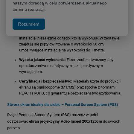
naszym doradcą w celu potwierdzenia aktualnego
Dyskretna instalacja:
Innowacyjny system montażu pozwala na
terminu realizacji.
ukrycie ekranu w podwieszanym suficie, a dzięki dwóm
zaślepkom na końcach obudowy, cały mechanizm pozostaje
niewidoczny, idealnie współgrając z otoczeniem.
Rozumiem
Łatwy montaż:
System mocowania umożliwia szybką i łatwą
instalację, niezależnie od tego, kto ją wykonuje. W zestawie
znajdują się pręty gwintowane o wysokości 50 cm,
umożliwiające instalację na wysokości do 1 metra.
Wysoka jakość wykonania:
Ekran został stworzony, aby
sprostać zarówno estetycznym, jak i praktycznym
wymaganiom.
Certyfikacja i bezpieczeństwo:
Materiały użyte do produkcji
ekranu są ognioodporne (M1/M2) oraz zgodne z normami
REACH i ROHS, co gwarantuje bezpieczeństwo użytkowania.
Stwórz ekran idealny dla siebie – Personal Screen System (PSS)
Dzięki Personal Screen System (PSS) możesz w pełni
dostosować
ekran projekcyjny Adeo Inceel
200x125cm
do swoich
potrzeb.