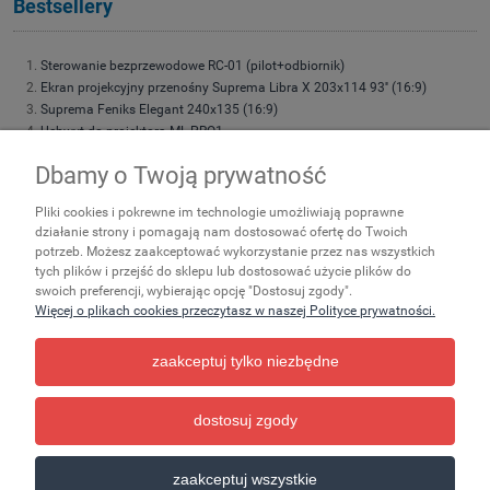
Bestsellery
Sterowanie bezprzewodowe RC-01 (pilot+odbiornik)
Ekran projekcyjny przenośny Suprema Libra X 203x114 93'' (16:9)
Suprema Feniks Elegant 240x135 (16:9)
Uchwyt do projektora ML-PRO1
Uchwyt do projektora Suprema Spider Small 4060
Dbamy o Twoją prywatność
Suprema Feniks Elegant 180x101 (16:9)
Suprema Feniks Elegant 200x113 (16:9)
Pliki cookies i pokrewne im technologie umożliwiają poprawne
Suprema Feniks Elegant 220x124 (16:9)
działanie strony i pomagają nam dostosować ofertę do Twoich
Suprema Feniks 200x113 (16:9) 90''
potrzeb. Możesz zaakceptować wykorzystanie przez nas wszystkich
Suprema Leo 203x152 (4:3)
tych plików i przejść do sklepu lub dostosować użycie plików do
Suprema Polaris LITE 200x113 (16:9)
swoich preferencji, wybierając opcję "Dostosuj zgody".
Torba transportowa do ekranów przenośnych rozmiar 195
Więcej o plikach cookies przeczytasz w naszej Polityce prywatności.
zaakceptuj tylko niezbędne
Zakupy
Ważne
Pomoc
dostosuj zgody
pokaż pełną wersję strony
zaakceptuj wszystkie