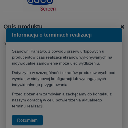
+
Opis produktu
Informacja o terminach realizacji
Opis
Szanowni Państwo, z powodu przerw urlopowych u
producentów czas realizacji ekranów wykonywanych na
indywidualne zamówienie może ulec wydłużeniu.
Ekran
Adeo Max One 600x375
(16:10)
–
Profesjonalne prezentacje w wielkim formacie
Dotyczy to w szczególności ekranów produkowanych pod
wymiar, w nietypowej konfiguracji lub wymagających
Ekran projekcyjny
Adeo Max One w formacie 600x375 (16:10)
to
indywidualnego przygotowania.
udoskonalone rozwiązanie, zaprojektowane specjalnie dla najbardziej
Przed złożeniem zamówienia zachęcamy do kontaktu z
wymagających profesjonalnych zastosowań
.
Jest to idealny wybór
naszym doradcą w celu potwierdzenia aktualnego
do dużych sal konferencyjnych, aul oraz audytoriów, gdzie
terminu realizacji.
klarowność i precyzja prezentowanego obrazu mają kluczowe
znaczenie
.
Jego imponujące wymiary, z podstawą powyżej 4,5
Rozumiem
metra, zapewniają doskonałą widoczność dla każdego uczestnika,
niezależnie od miejsca, w którym siedzi
.