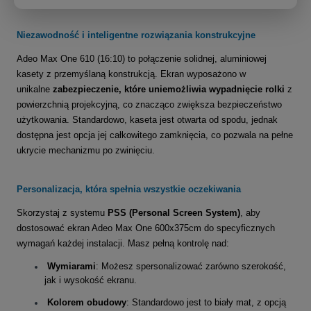
Niezawodność i inteligentne rozwiązania konstrukcyjne
Adeo Max One
610 (16:10)
to połączenie solidnej, aluminiowej
kasety
z przemyślaną konstrukcją.
Ekran wyposażono w
unikalne
zabezpieczenie, które uniemożliwia wypadnięcie rolki
z
powierzchnią projekcyjną, co znacząco zwiększa bezpieczeństwo
użytkowania
.
Standardowo, kaseta jest otwarta od spodu, jednak
dostępna jest opcja jej całkowitego zamknięcia, co pozwala na pełne
ukrycie mechanizmu po zwinięciu
.
Personalizacja, która spełnia wszystkie oczekiwania
Skorzystaj z systemu
PSS (Personal Screen System)
, aby
dostosować ekran Adeo Max One 600x375
cm
do specyficznych
wymagań każdej instalacji
. Masz pełną kontrolę nad:
Wymiarami
: Możesz spersonalizować zarówno szerokość,
jak i wysokość ekranu.
Kolorem obudowy
: Standardowo jest to biały mat, z opcją