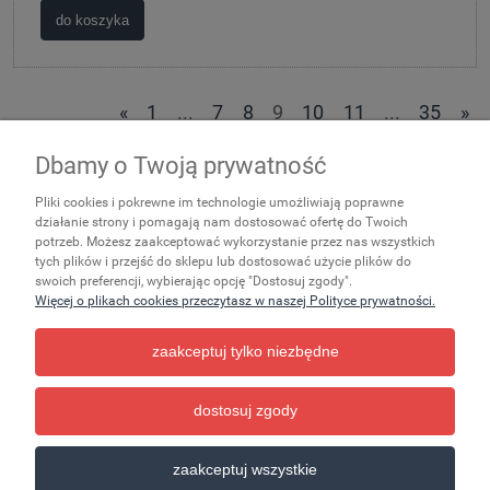
do koszyka
«
1
...
7
8
9
10
11
...
35
»
Dbamy o Twoją prywatność
Zakupy
Pliki cookies i pokrewne im technologie umożliwiają poprawne
Ważne
działanie strony i pomagają nam dostosować ofertę do Twoich
potrzeb. Możesz zaakceptować wykorzystanie przez nas wszystkich
tych plików i przejść do sklepu lub dostosować użycie plików do
Pomoc
swoich preferencji, wybierając opcję "Dostosuj zgody".
Więcej o plikach cookies przeczytasz w naszej Polityce prywatności.
Moje konto
zaakceptuj tylko niezbędne
Informacje
dostosuj zgody
pokaż pełną wersję strony
zaakceptuj wszystkie
Sklep internetowy Shoper.pl