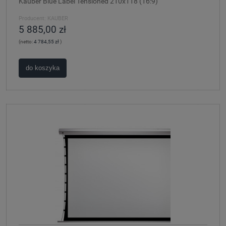
Kauber Blue Label Tensioned 210x118 (16:9)
Producent:
KAUBER
5 885,00 zł
(netto:
4 784,55 zł
)
do koszyka