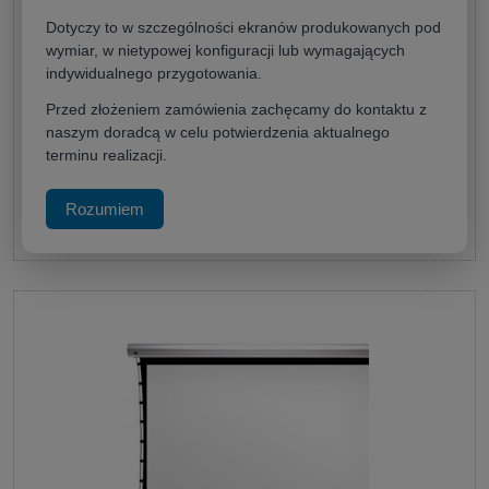
Dotyczy to w szczególności ekranów produkowanych pod
wymiar, w nietypowej konfiguracji lub wymagających
Kauber Blue Label Tensioned 230x129 (16:9)
indywidualnego przygotowania.
Producent:
KAUBER
Przed złożeniem zamówienia zachęcamy do kontaktu z
6 085,00 zł
naszym doradcą w celu potwierdzenia aktualnego
terminu realizacji.
(netto:
4 947,15 zł
)
Rozumiem
do koszyka