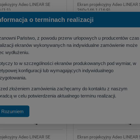
rojekcyjny Adeo LINEAR SE
Ekran projekcyjny Adeo LINEAR 
 (1:1)
260x146,1 (16:9)
:
ADEO
Producent:
ADEO
nformacja o terminach realizacji
00 zł
3 085,00 zł
,28 zł
)
(netto:
2 508,13 zł
)
zanowni Państwo, z powodu przerw urlopowych u producentów czas
szyka
do koszyka
ealizacji ekranów wykonywanych na indywidualne zamówienie może
ec wydłużeniu.
otyczy to w szczególności ekranów produkowanych pod wymiar, w
etypowej konfiguracji lub wymagających indywidualnego
rzygotowania.
rzed złożeniem zamówienia zachęcamy do kontaktu z naszym
radcą w celu potwierdzenia aktualnego terminu realizacji.
Rozumiem
rojekcyjny Adeo LINEAR SE
Ekran projekcyjny Adeo LINEAR 