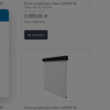
SE
Ekran projekcyjny Adeo LINEAR SE
260x162,5 (16:10)
Producent:
ADEO
3 085,00 zł
(netto:
2 508,13 zł
)
do koszyka
SE
Ekran projekcyjny Adeo LINEAR SE