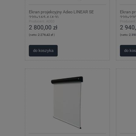
Ekran projekcyjny Adeo LINEAR SE
Ekran p
220x165,4 (4:3)
220x220
Producent:
ADEO
Producent
2 800,00 zł
2 940,
(netto:
2 276,42 zł
)
(netto:
2 390
do koszyka
do ko