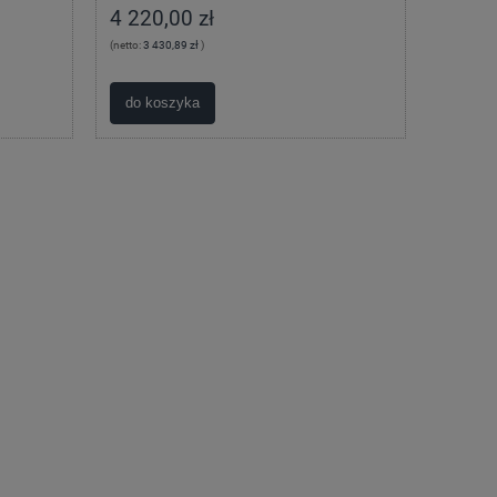
4 220,00 zł
(netto:
3 430,89 zł
)
do koszyka