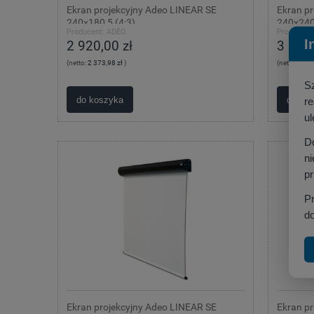
Ekran projekcyjny Adeo LINEAR SE
Ekran p
240x180,5 (4:3)
240x240
Producent:
ADEO
Producent
I
2 920,00 zł
3 020,
(netto:
2 373,98 zł
)
(netto:
2 455
S
do koszyka
do ko
r
ul
D
ni
p
P
do
Ekran projekcyjny Adeo LINEAR SE
Ekran p