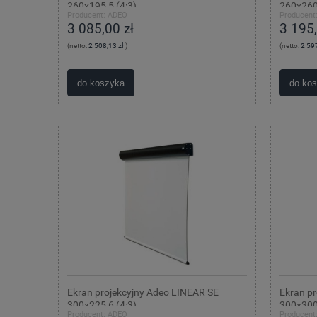
260x195,5 (4:3)
260x260
Producent:
ADEO
Producent
3 085,00 zł
3 195,
(netto:
2 508,13 zł
)
(netto:
2 597
do koszyka
do ko
Ekran projekcyjny Adeo LINEAR SE
Ekran p
300x225,6 (4:3)
300x300
Producent:
ADEO
Producent