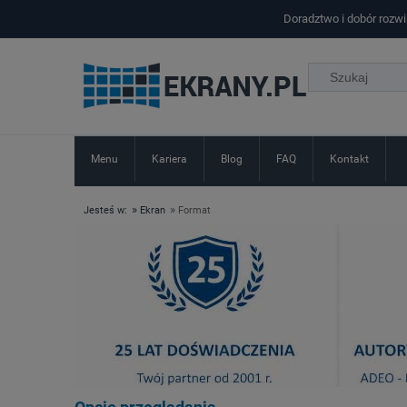
Doradztwo i dobór rozw
Menu
Kariera
Blog
FAQ
Kontakt
»
»
Jesteś w:
Ekran
Format