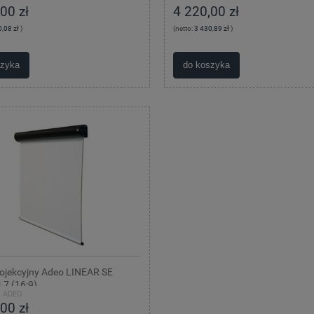
00 zł
4 220,00 zł
,08 zł
)
(netto:
3 430,89 zł
)
szyka
do koszyka
rojekcyjny Adeo LINEAR SE
7 (16:9)
:
ADEO
00 zł