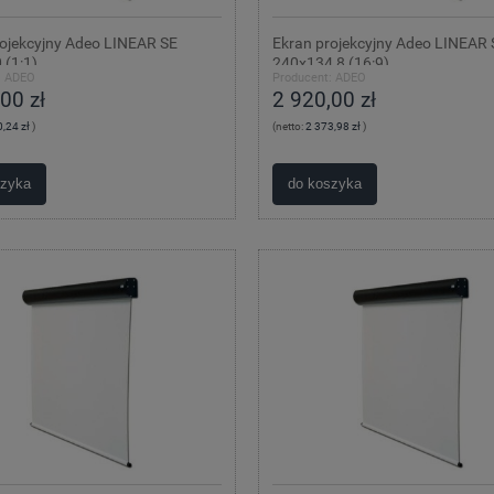
rojekcyjny Adeo LINEAR SE
Ekran projekcyjny Adeo LINEAR 
 (1:1)
240x134,8 (16:9)
:
ADEO
Producent:
ADEO
00 zł
2 920,00 zł
,24 zł
)
(netto:
2 373,98 zł
)
szyka
do koszyka