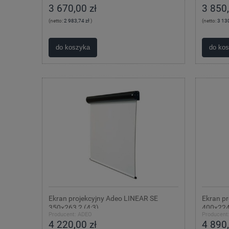
3 670,00 zł
3 850,
(netto:
2 983,74 zł
)
(netto:
3 130
do koszyka
do ko
Ekran projekcyjny Adeo LINEAR SE
Ekran p
350x263,2 (4:3)
400x224,
Producent:
ADEO
Producent
4 220,00 zł
4 890,