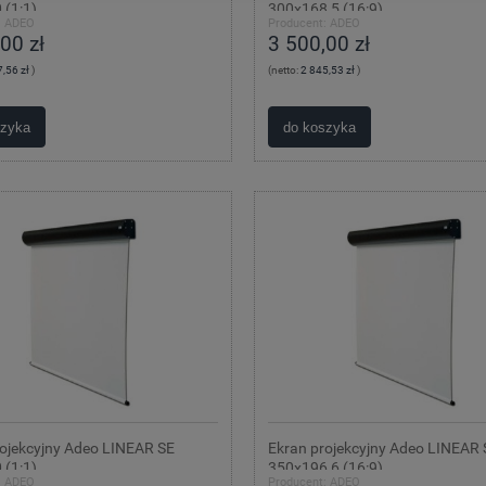
 (1:1)
300x168,5 (16:9)
:
ADEO
Producent:
ADEO
00 zł
3 500,00 zł
,56 zł
)
(netto:
2 845,53 zł
)
szyka
do koszyka
rojekcyjny Adeo LINEAR SE
Ekran projekcyjny Adeo LINEAR 
 (1:1)
350x196,6 (16:9)
:
ADEO
Producent:
ADEO