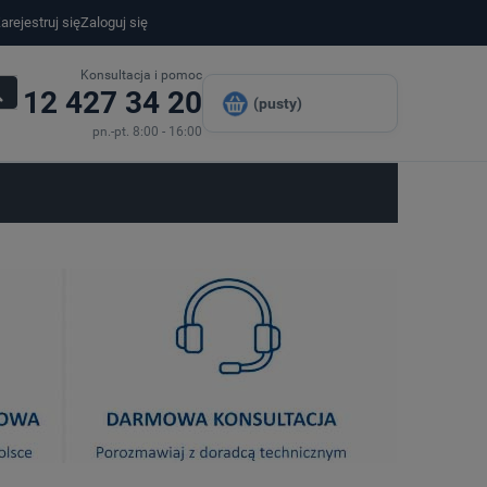
arejestruj się
Zaloguj się
Konsultacja i pomoc
12 427 34 20
(pusty)
pn.-pt. 8:00 - 16:00