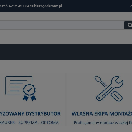
iązań AV
12 427 34 20
biuro@ekrany.pl
Z