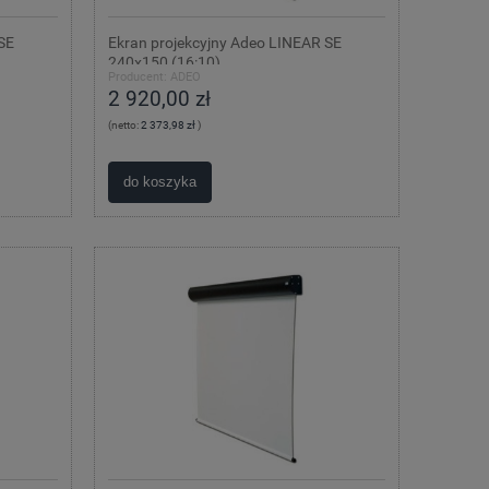
SE
Ekran projekcyjny Adeo LINEAR SE
240x150 (16:10)
Producent:
ADEO
2 920,00 zł
(netto:
2 373,98 zł
)
do koszyka