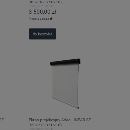
300x187,5 (16:10)
Producent:
ADEO
3 500,00 zł
(netto:
2 845,53 zł
)
do koszyka
SE
Ekran projekcyjny Adeo LINEAR SE
350x218,8 (16:10)
Producent:
ADEO