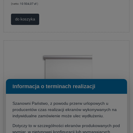
(netto:
10 504,07 zł
)
do koszyka
Informacja o terminach realizacji
Szanowni Państwo, z powodu przerw urlopowych u
producentów czas realizacji ekranów wykonywanych na
indywidualne zamówienie może ulec wydłużeniu.
Kauber MIDI 500x375 (4:3)
Dotyczy to w szczególności ekranów produkowanych pod
wymiar, w nietypowej konfiguracji lub wymagających
Producent:
KAUBER