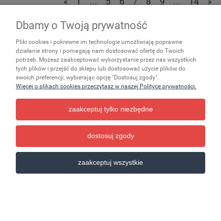
«
1
...
5
6
7
8
9
...
14
»
Dbamy o Twoją prywatność
Zakupy
Pliki cookies i pokrewne im technologie umożliwiają poprawne
Ważne
działanie strony i pomagają nam dostosować ofertę do Twoich
potrzeb. Możesz zaakceptować wykorzystanie przez nas wszystkich
tych plików i przejść do sklepu lub dostosować użycie plików do
Pomoc
swoich preferencji, wybierając opcję "Dostosuj zgody".
Więcej o plikach cookies przeczytasz w naszej Polityce prywatności.
Moje konto
zaakceptuj tylko niezbędne
Informacje
dostosuj zgody
pokaż pełną wersję strony
zaakceptuj wszystkie
Sklep internetowy Shoper.pl