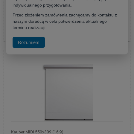
12 990,00 zł
indywidualnego przygotowania.
(netto:
10 560,98 zł
)
Przed złożeniem zamówienia zachęcamy do kontaktu z
naszym doradcą w celu potwierdzenia aktualnego
terminu realizacji.
do koszyka
Rozumiem
Kauber MIDI 550x309 (16:9)