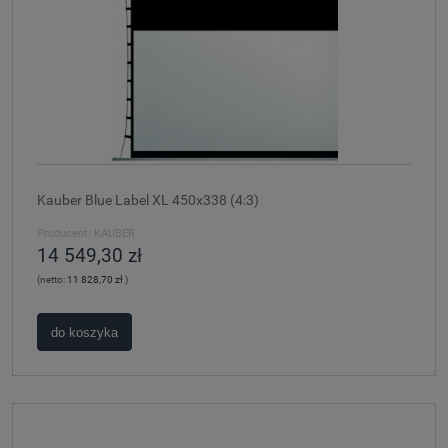
Kauber Blue Label XL 450x338 (4:3)
Producent:
KAUBER
14 549,30 zł
(netto:
11 828,70 zł
)
do koszyka