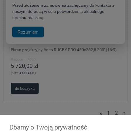
Przed złożeniem zamówienia zachęcamy do kontaktu z
naszym doradcą w celu potwierdzenia aktualnego
terminu realizacji.
Rozumiem
Ekran projekcyjny Adeo RUGBY PRO 450x252,8 203'' (16:9)
Producent:
ADEO
5 720,00 zł
(netto:
4 650,41 zł
)
do koszyka
«
1
2
»
Dbamy o Twoją prywatność
Zakupy