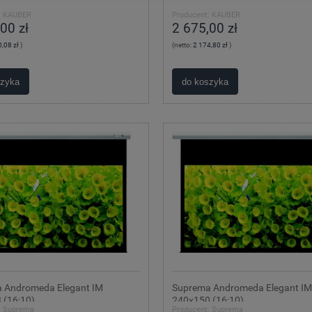
:
KAUBER
Producent:
KAUBER
00 zł
2 675,00 zł
,08 zł
)
(netto:
2 174,80 zł
)
szyka
do koszyka
 Andromeda Elegant IM
Suprema Andromeda Elegant IM
 (16:10)
240x150 (16:10)
:
Suprema
Producent:
Suprema