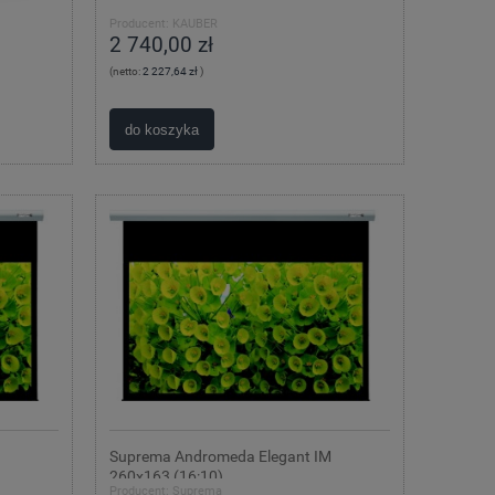
Producent:
KAUBER
2 740,00 zł
(netto:
2 227,64 zł
)
do koszyka
Suprema Andromeda Elegant IM
260x163 (16:10)
Producent:
Suprema