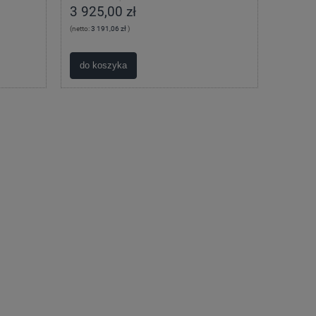
3 925,00 zł
(netto:
3 191,06 zł
)
do koszyka