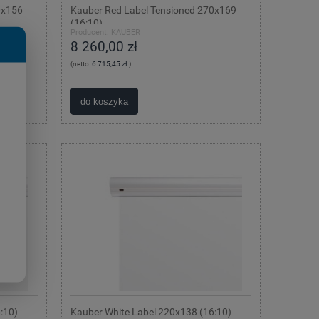
0x156
Kauber Red Label Tensioned 270x169
(16:10)
Producent:
KAUBER
8 260,00 zł
(netto:
6 715,45 zł
)
do koszyka
:10)
Kauber White Label 220x138 (16:10)