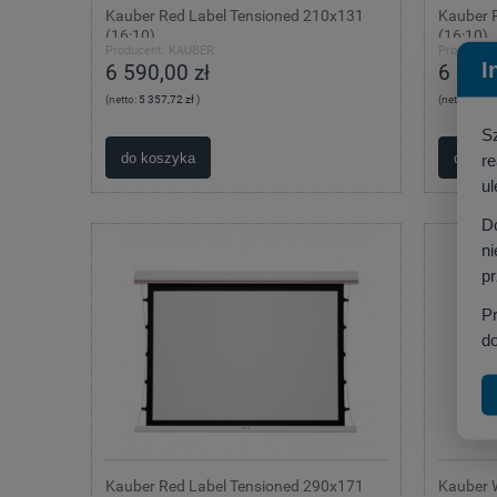
Kauber Red Label Tensioned 210x131
Kauber 
(16:10)
(16:10)
Producent:
KAUBER
Producent
I
6 590,00 zł
6 830,
(netto:
5 357,72 zł
)
(netto:
5 552
S
do koszyka
do ko
r
ul
D
ni
p
P
do
Kauber Red Label Tensioned 290x171
Kauber 