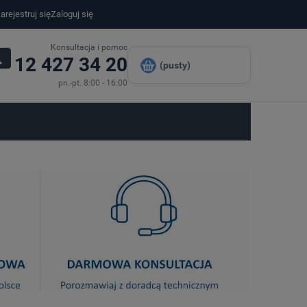
arejestruj się
Zaloguj się
Konsultacja i pomoc
12 427 34 20
(pusty)
pn.-pt. 8:00 - 16:00