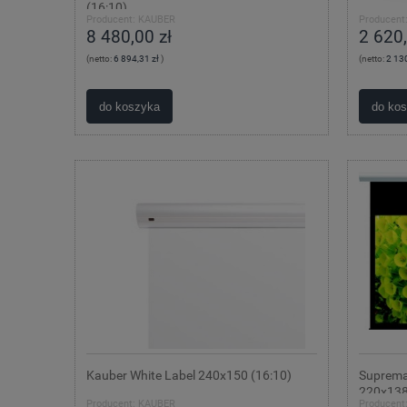
(16:10)
Producent:
KAUBER
Producent
8 480,00 zł
2 620,
(netto:
6 894,31 zł
)
(netto:
2 130
do koszyka
do ko
Kauber White Label 240x150 (16:10)
Suprema
220x138
Producent:
KAUBER
Producent