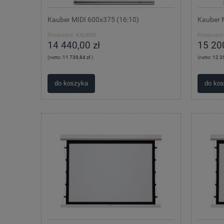
Kauber MIDI 600x375 (16:10)
Kauber 
Producent:
KAUBER
Producent
14 440,00 zł
15 200
(netto:
11 739,84 zł
)
(netto:
12 3
do koszyka
do ko