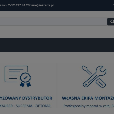
iązań AV
12 427 34 20
biuro@ekrany.pl
Z