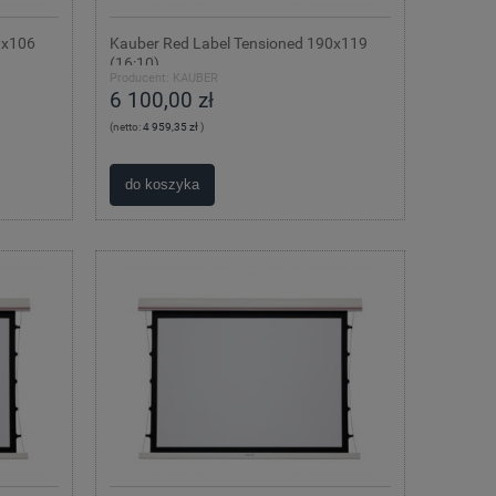
0x106
Kauber Red Label Tensioned 190x119
(16:10)
Producent:
KAUBER
6 100,00 zł
(netto:
4 959,35 zł
)
do koszyka