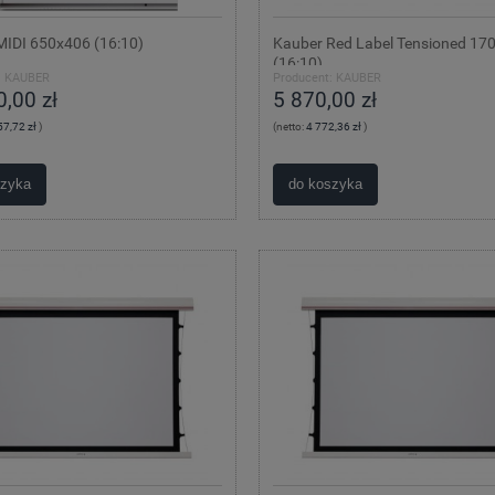
MIDI 650x406 (16:10)
Kauber Red Label Tensioned 17
(16:10)
:
KAUBER
Producent:
KAUBER
,00 zł
5 870,00 zł
57,72 zł
)
(netto:
4 772,36 zł
)
szyka
do koszyka