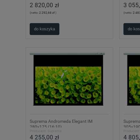
2 820,00 zł
3 055,
(netto:
2 292,68 zł
)
(netto:
2 483
do koszyka
do ko
Suprema Andromeda Elegant IM
Suprema
280x175 (16:10)
305x190
Producent:
Suprema
Producent
4 255,00 zł
4 805,