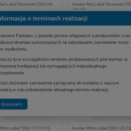
Red Label Tensioned 230x144
Kauber Red Label Tensioned 25
(16:10)
:
KAUBER
Producent:
KAUBER
nformacja o terminach realizacji
00 zł
8 050,00 zł
,85 zł
)
(netto:
6 544,72 zł
)
zanowni Państwo, z powodu przerw urlopowych u producentów czas
szyka
do koszyka
ealizacji ekranów wykonywanych na indywidualne zamówienie może
ec wydłużeniu.
otyczy to w szczególności ekranów produkowanych pod wymiar, w
etypowej konfiguracji lub wymagających indywidualnego
rzygotowania.
rzed złożeniem zamówienia zachęcamy do kontaktu z naszym
radcą w celu potwierdzenia aktualnego terminu realizacji.
Rozumiem
White Label 180x113 (16:10)
Kauber White Label 200x125 (16