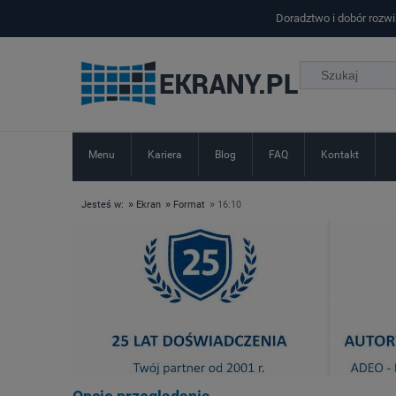
Doradztwo i dobór rozw
Menu
Kariera
Blog
FAQ
Kontakt
»
»
»
Jesteś w:
Ekran
Format
16:10