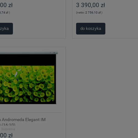
00 zł
3 390,00 zł
,74 zł
)
(netto:
2 756,10 zł
)
szyka
do koszyka
 Andromeda Elegant IM
 (16:10)
:
Suprema
00 zł