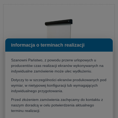
Informacja o terminach realizacji
Szanowni Państwo, z powodu przerw urlopowych u
producentów czas realizacji ekranów wykonywanych na
indywidualne zamówienie może ulec wydłużeniu.
Ekran projekcyjny Adeo LINEAR SE 350x218,8 (16:10)
Dotyczy to w szczególności ekranów produkowanych pod
wymiar, w nietypowej konfiguracji lub wymagających
Producent:
ADEO
4 220,00 zł
indywidualnego przygotowania.
(netto:
3 430,89 zł
)
Przed złożeniem zamówienia zachęcamy do kontaktu z
naszym doradcą w celu potwierdzenia aktualnego
terminu realizacji.
do koszyka