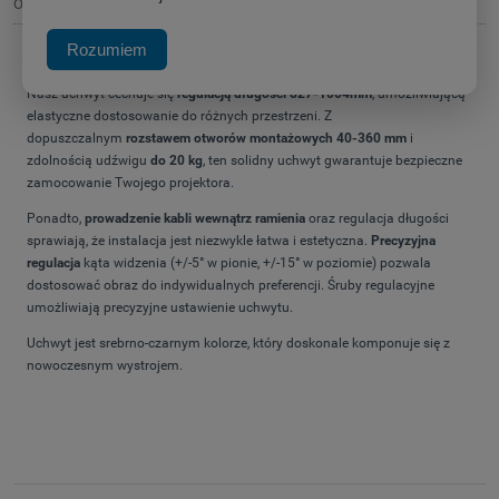
Opis
Rozumiem
Odkryj wyjątkowy uchwyt do projektora, dostosowany do Twoich potrzeb!
Nasz uchwyt cechuje się
regulacją długości 827-1004mm
, umożliwiającą
elastyczne dostosowanie do różnych przestrzeni. Z
dopuszczalnym
rozstawem otworów montażowych 40-360 mm
i
zdolnością udźwigu
do 20 kg
, ten solidny uchwyt gwarantuje bezpieczne
zamocowanie Twojego projektora.
Ponadto,
prowadzenie kabli wewnątrz ramienia
oraz regulacja długości
sprawiają, że instalacja jest niezwykle łatwa i estetyczna.
Precyzyjna
regulacja
kąta widzenia (+/-5° w pionie, +/-15° w poziomie) pozwala
dostosować obraz do indywidualnych preferencji. Śruby regulacyjne
umożliwiają precyzyjne ustawienie uchwytu.
Uchwyt jest srebrno-czarnym kolorze, który doskonale komponuje się z
nowoczesnym wystrojem.