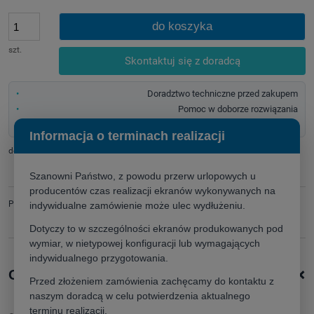
do koszyka
szt.
Skontaktuj się z doradcą
Doradztwo techniczne przed zakupem
Pomoc w doborze rozwiązania
Szybka wycena dla firm i instytucji
Informacja o terminach realizacji
dodaj do przechowalni
Szanowni Państwo, z powodu przerw urlopowych u
producentów czas realizacji ekranów wykonywanych na
Producent:
zapytaj o produkt
indywidualne zamówienie może ulec wydłużeniu.
poleć znajomemu
Dotyczy to w szczególności ekranów produkowanych pod
wymiar, w nietypowej konfiguracji lub wymagających
indywidualnego przygotowania.
+
Opis produktu
Przed złożeniem zamówienia zachęcamy do kontaktu z
naszym doradcą w celu potwierdzenia aktualnego
terminu realizacji.