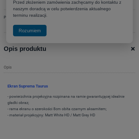
Przed złożeniem zamówienia zachęcamy do kontaktu z
naszym doradcą w celu potwierdzenia aktualnego
terminu realizacji.
Producent:
zapytaj o produkt
poleć znajomemu
Rozumiem
+
Opis produktu
Opis
Ekran Suprema Taurus
- powierzchnia projekcyjna rozpinana na ramie gwarantującej idealnie
gładki obraz;
- rama ekranu o szerokości 8cm obita czarnym aksamitem;
- materiał projekcyjny: Matt White HD / Matt Grey HD