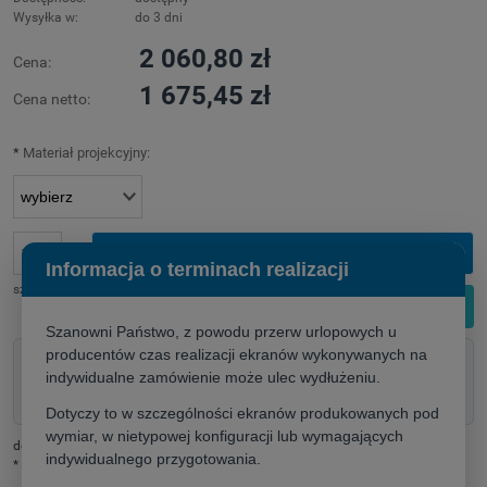
Wysyłka w:
do 3 dni
2 060,80 zł
Cena:
1 675,45 zł
Cena netto:
*
Materiał projekcyjny:
do koszyka
Informacja o terminach realizacji
szt.
Skontaktuj się z doradcą
Szanowni Państwo, z powodu przerw urlopowych u
producentów czas realizacji ekranów wykonywanych na
Doradztwo techniczne przed zakupem
indywidualne zamówienie może ulec wydłużeniu.
Pomoc w doborze rozwiązania
Szybka wycena dla firm i instytucji
Dotyczy to w szczególności ekranów produkowanych pod
wymiar, w nietypowej konfiguracji lub wymagających
dodaj do przechowalni
indywidualnego przygotowania.
*
- Pole wymagane