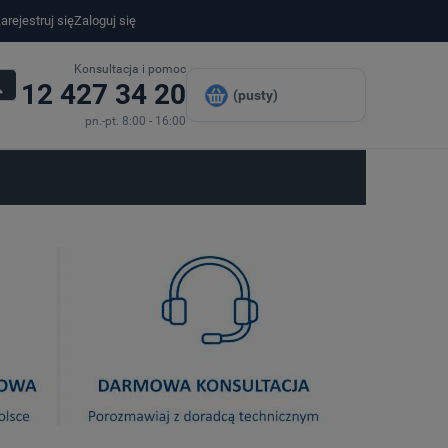
arejestruj się
Zaloguj się
Konsultacja i pomoc
12 427 34 20
(pusty)
pn.-pt. 8:00 - 16:00