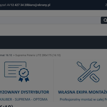
iązań AV
12 427 34 20
biuro@ekrany.pl
Z
»
rmat 16:10
Suprema Polaris LITE 280x175 (16:10)