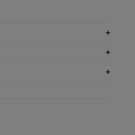
+
+
+