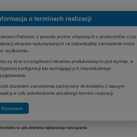
nformacja o terminach realizacji
Producent:
zanowni Państwo, z powodu przerw urlopowych u producentów czas
ealizacji ekranów wykonywanych na indywidualne zamówienie może
ec wydłużeniu.
otyczy to w szczególności ekranów produkowanych pod wymiar, w
etypowej konfiguracji lub wymagających indywidualnego
rzygotowania.
rzed złożeniem zamówienia zachęcamy do kontaktu z naszym
radcą w celu potwierdzenia aktualnego terminu realizacji.
2.1cm,
Rozumiem
ormatu obrazu 16:9),
ontaktu w celu dobrania najlepszego rozwiązania.