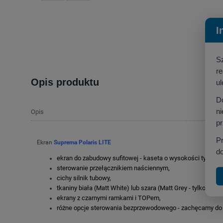
I
S
r
Opis produktu
ul
D
ni
Opis
p
P
Ekran
Suprema P
olaris LITE
do
ekran do zabudowy sufitowej - kaseta o wysokości tylko 1
sterowanie przełącznikiem naściennym,
cichy silnik tubowy,
tkaniny biała (Matt White) lub szara (Matt Grey - tylko dla f
ekrany z czarnymi ramkami i TOPem,
różne opcje sterowania bezprzewodowego - zachęcamy do k