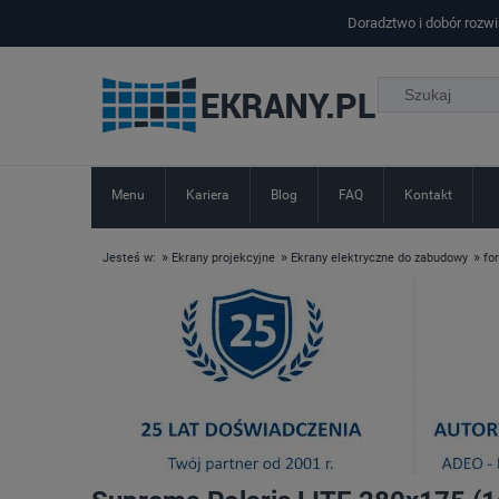
Doradztwo i dobór rozw
Menu
Kariera
Blog
FAQ
Kontakt
»
»
»
Jesteś w:
Ekrany projekcyjne
Ekrany elektryczne do zabudowy
fo