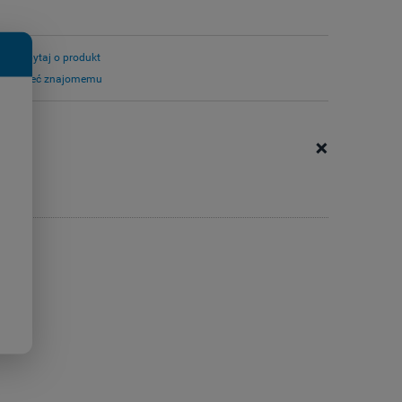
zapytaj o produkt
poleć znajomemu
+