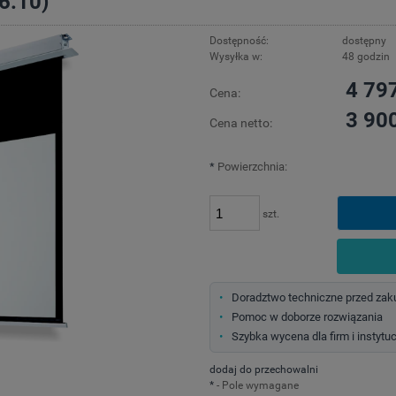
6:10)
Dostępność:
dostępny
Wysyłka w:
48 godzin
4 797
Cena:
3 900
Cena netto:
*
Powierzchnia:
szt.
Doradztwo techniczne przed za
Pomoc w doborze rozwiązania
Szybka wycena dla firm i instytuc
dodaj do przechowalni
*
- Pole wymagane