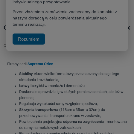
indywidualnego przygotowania.
poleć znajomemu
Przed złożeniem zamówienia zachęcamy do kontaktu z
naszym doradcą w celu potwierdzenia aktualnego
terminu realizacji.
+
Opis produktu
Rozumiem
Opis
Ekrany serii
Suprema
Orion
Stabilny
ekran wielkoformatowy przeznaczony do częstego
składania i rozkładania,
Łatwy i szybki
w montażu i demontażu,
Doskonale sprawdzi się w dużych pomieszczeniach, ale też w
plenerze,
Regulacja wysokości ramy względem podłoża,
Skrzynia transportowa
(118cm x 35cm x 32cm) do
przechowywania i transportu ekranu w zestawie,
Powierzchnia projekcyjna
odporna na zagniecenia
- montowana
do ramy na metalowych zatrzaskach,
Ekran dostępny z powierzchnią do przedniej, lub do tylnej