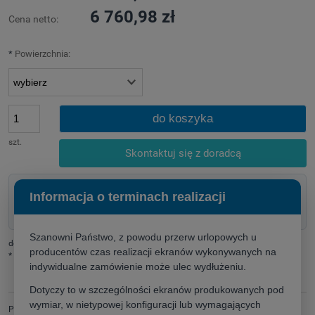
6 760,98 zł
Cena netto:
*
Powierzchnia:
do koszyka
szt.
Skontaktuj się z doradcą
Doradztwo techniczne przed zakupem
Informacja o terminach realizacji
Pomoc w doborze rozwiązania
Szybka wycena dla firm i instytucji
Szanowni Państwo, z powodu przerw urlopowych u
dodaj do przechowalni
producentów czas realizacji ekranów wykonywanych na
*
- Pole wymagane
indywidualne zamówienie może ulec wydłużeniu.
Dotyczy to w szczególności ekranów produkowanych pod
wymiar, w nietypowej konfiguracji lub wymagających
Producent:
zapytaj o produkt