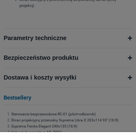
projekcji.
+
Parametry techniczne
+
Bezpieczeństwo produktu
+
Dostawa i koszty wysyłki
Bestsellery
Sterowanie bezprzewodowe RC-01 (pilot+odbiornik)
Ekran projekcyjny przenośny Suprema Libra X 203x114 93'' (16:9)
Suprema Feniks Elegant 240x135 (16:9)
Uchwyt do projektora ML-PRO1