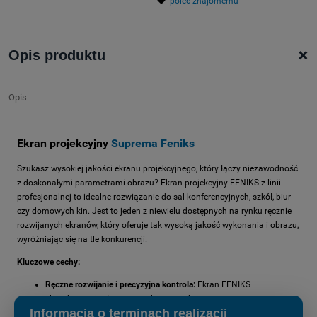
poleć znajomemu
+
Opis produktu
Opis
Ekran projekcyjny
Suprema Feniks
Szukasz wysokiej jakości ekranu projekcyjnego, który łączy niezawodność
z doskonałymi parametrami obrazu? Ekran projekcyjny FENIKS z linii
profesjonalnej to idealne rozwiązanie do sal konferencyjnych, szkół, biur
czy domowych kin. Jest to jeden z niewielu dostępnych na rynku ręcznie
rozwijanych ekranów, który oferuje tak wysoką jakość wykonania i obrazu,
wyróżniając się na tle konkurencji.
Kluczowe cechy:
Ręczne rozwijanie i precyzyjna kontrola:
Ekran FENIKS
charakteryzuje się niezawodnym mechanizmem ręcznego
Informacja o terminach realizacji
rozwijania. Wystarczy pociągnąć za uchwyt, aby zatrzymać ekran