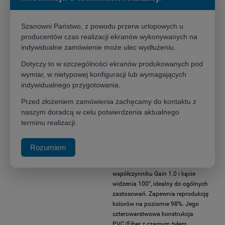
w wybranej pozycji na 2 sekundy, a następnie przytrzymać, by
kontrolować zwijanie.
Szanowni Państwo, z powodu przerw urlopowych u
producentów czas realizacji ekranów wykonywanych na
indywidualne zamówienie może ulec wydłużeniu.
Wszechstronne formaty i szerokości:
Dostępne formaty to 1:1, 4:3,
16:10 i 16:9, co pozwala na dopasowanie ekranu do różnorodnych
Dotyczy to w szczególności ekranów produkowanych pod
zastosowań – od prezentacji biznesowych po oglądanie filmów.
wymiar, w nietypowej konfiguracji lub wymagających
Ekran dostępny jest w szerokościach od 171 cm do 282 cm, co
indywidualnego przygotowania.
umożliwia wybór idealnego rozmiaru dla każdego pomieszczenia.
Ważnym aspektem są duże topy, w każdym z ekranów,
Przed złożeniem zamówienia zachęcamy do kontaktu z
pozwalające na odpowiednie dopasowanie wysokości ekranu do
naszym doradcą w celu potwierdzenia aktualnego
warunków w pomieszczeniu.
terminu realizacji.
Dwa rodzaje powierzchni projekcyjnych dla optymalnego obrazu:
Rozumiem
MW (Matt White):
Matowy biały
materiał projekcyjny o
współczynniku Gain 1.0 i kącie
widzenia 100°, idealny do ogólnych
zastosowań. Zapewnia reprodukcję
kolorów na poziomie 98%. Jego
czterowarstwowa konstrukcja
PVC/Fiber z czarnym tyłem