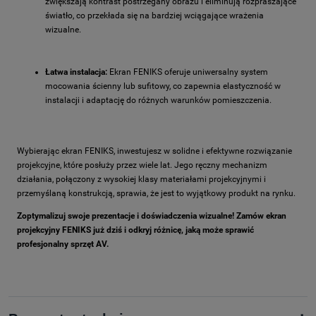
zwiększają kontrast postrzegany obrazu i eliminują rozpraszające
światło, co przekłada się na bardziej wciągające wrażenia
wizualne.
Łatwa instalacja:
Ekran FENIKS oferuje uniwersalny system
mocowania ścienny lub sufitowy, co zapewnia elastyczność w
instalacji i adaptację do różnych warunków pomieszczenia.
Wybierając ekran FENIKS, inwestujesz w solidne i efektywne rozwiązanie
projekcyjne, które posłuży przez wiele lat. Jego ręczny mechanizm
działania, połączony z wysokiej klasy materiałami projekcyjnymi i
przemyślaną konstrukcją, sprawia, że jest to wyjątkowy produkt na rynku.
Zoptymalizuj swoje prezentacje i doświadczenia wizualne! Zamów ekran
projekcyjny FENIKS już dziś i odkryj różnicę, jaką może sprawić
profesjonalny sprzęt AV.